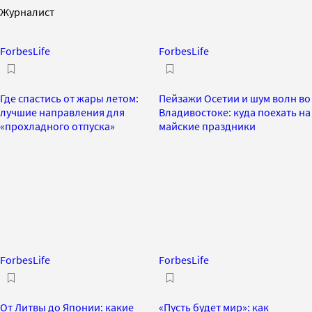
Журналист
ForbesLife
ForbesLife
Где спастись от жары летом:
Пейзажи Осетии и шум волн во
лучшие направления для
Владивостоке: куда поехать на
«прохладного отпуска»
майские праздники
ForbesLife
ForbesLife
От Литвы до Японии: какие
«Пусть будет мир»: как