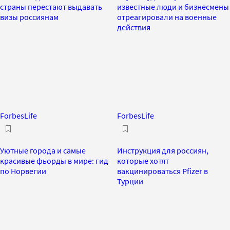
страны перестают выдавать
известные люди и бизнесмены
визы россиянам
отреагировали на военные
действия
ForbesLife
ForbesLife
Уютные города и самые
Инструкция для россиян,
красивые фьорды в мире: гид
которые хотят
по Норвегии
вакцинироваться Pfizer в
Турции