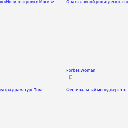
я «Ночи театров» в Москве
Она в главной роли: десять сп
Forbes Woman
театра драматург Том
Фестивальный менеджер: что 