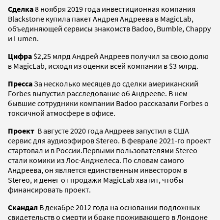
Сделка
8 ноября 2019 года инвестиционная компания
Blackstone купила пакет Андрея Андреева в MagicLab,
объединяющей сервисы знакомств Badoo, Bumble, Chappy
и Lumen.
Цифра
$2,25 млрд Андрей Андреев получил за свою долю
в MagicLab, исходя из оценки всей компании в $3 млрд.
Пресса
За несколько месяцев до сделки американский
Forbes выпустил расследование об Андрееве. В нем
бывшие сотрудники компании Badoo рассказали Forbes о
токсичной атмосфере в офисе.
Проект
В августе 2020 года Андреев запустил в США
сервис для аудиоэфиров Stereo. В феврале 2021-го проект
стартовал и в России.Первыми пользователями Stereo
стали комики из Лос-Анджелеса. По словам самого
Андреева, он является единственным инвестором в
Stereo, и денег от продажи MagicLab хватит, чтобы
финансировать проект.
Скандал
В декабре 2012 года на основании подложных
свидетельств о смерти и браке проживающего в Лондоне