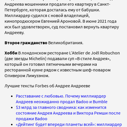
Андреева мошенники продали его квартиру в Санкт-
Петербурге, которая досталась ему от бабушки.
Миллиардер судился с новой владелицей,
кинопродюсером Евгенией Ароновой. В июне 2021 года
иск был удовлетворен, суд постановил вернуть квартиру
Андрееву.
Второе гражданство
Великобритания.
Хобби
В лондонском ресторане L’Atelier de Joël Robuchon
(две звезды Michelin) подавали суп «В стиле Андрея»,
который он готовил пятничными вечерами на
ресторанной кухне рядом с известным шеф-поваром
Оливером Лимузэном.
Лучшие тексты Forbes об Андрее Андрееве
Расставание с любовью. Почему миллиардер
Андреев неожиданно продал Badoo и Bumble
$3 млрд за главного сводника: как изменится
состояние Андрея Андреева и Виктора Ремши после
продажи Badoo
«Дейтинг будет впереди планеты всей»: миллиардер