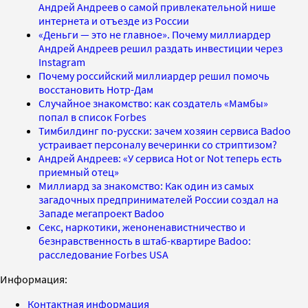
Андрей Андреев о самой привлекательной нише
интернета и отъезде из России
«Деньги — это не главное». Почему миллиардер
Андрей Андреев решил раздать инвестиции через
Instagram
Почему российский миллиардер решил помочь
восстановить Нотр-Дам
Случайное знакомство: как создатель «Мамбы»
попал в список Forbes
Тимбилдинг по-русски: зачем хозяин сервиса Badoo
устраивает персоналу вечеринки со стриптизом?
Андрей Андреев: «У сервиса Hot or Not теперь есть
приемный отец»
Миллиард за знакомство: Как один из самых
загадочных предпринимателей России создал на
Западе мегапроект Badoo
Секс, наркотики, женоненавистничество и
безнравственность в штаб-квартире Badoo:
расследование Forbes USA
Информация:
Контактная информация