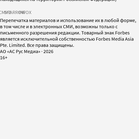
СМИ2
SPARROW
INFOX
Перепечатка материалов и использование их в любой форме,
в том числе и в электронных СМИ, возможны только с
письменного разрешения редакции. Товарный знак Forbes
является исключительной собственностью Forbes Media Asia
Pte. Limited. Все права защищены.
AO «АС Рус Медиа»
·
2026
16+