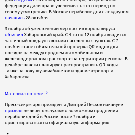
федерации дали право увеличивать этот период по
своему усмотрению. В Москве нерабочие дни с локдауном
начались
28 октября.
3 ноября об ужесточении мер против коронавируса
объявил
Хабаровский край. С 4-го по 12 ноября вводится
частичный локдаун в восьми населенных пунктах. С 7
ноября станет обязательной проверка QR-кодов для
поездок на междугороднем автомобильном и
железнодорожном транспорте на территории региона. В
декабре власти планируют распространить QR-коды
также на покупку авиабилетов и здание аэропорта
Хабаровска.
Материал по теме
Пресс-секретарь президента Дмитрий Песков накануне
призвал
не верить «слухам» о возможном продлении
нерабочих дней в России после 7 ноября и
ориентироваться на официальную информацию.