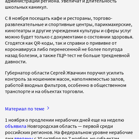
администрации региона. Увеличат и длительность
школьных каникул.
С 8 ноября посещать кафе и рестораны, торгово-
развлекательные и спортивные центры, парикмахерские,
кинотеатры и другие учреждения культуры и сферы услуг
можно будет только с документами о состоянии здоровья.
Сгодятся как QR-коды, так и справки о прививке от
коронавируса либо перенесенной не более полугода
назад болезни, а также ПЦР-тест не больше трехдневной
давности.
Губернатор области Сергей Жвачкин поручил усилить
контроль за ношением масок, наполняемостью залов,
работой входных фильтров, особенно в общественном
транспорте и на объектах торговли.
Материал по теме
1 ноября о продлении нерабочих дней еще на неделю
объявила
Новгородская область — первой среди
российских регионов. На федеральном уровне нерабочие
дни
введены
с 30 октября по 7 ноября, но субъектам