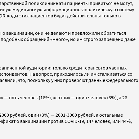
ударственной поликлинике эти пациенты привиться не могут,
 (Единую медицинскую информационно-аналитическую систему
, QR-коды этих пациентов будут действительны только в
ы о вакцинации, они не делают и предложили обратиться
то подобных обращений «много», но им строго запрещено даже
раниченной аудитории: только среди терапевтов частных
еспондентов. На вопрос, приходилось ли им сталкиваться со
заявили, что, поскольку у них проверяют данные Федерального
 пять человек (16%), «сотни» — один человек (3%), а 26
000 рублей, один (3%) — 2001-3000 рублей, а остальные
фикат о вакцинации против COVID-19, 14 человек, или 44%,