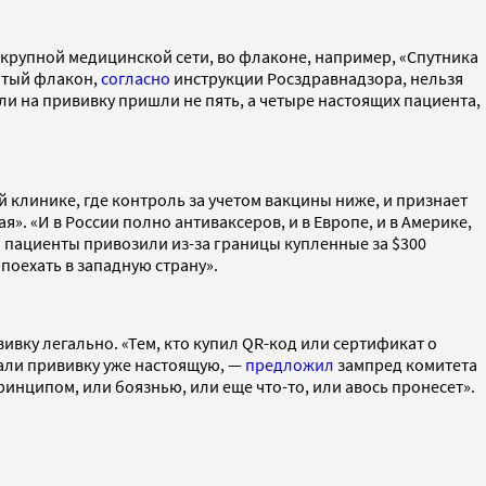
 крупной медицинской сети, во флаконе, например, «Спутника
ытый флакон,
согласно
инструкции Росздравнадзора, нельзя
и на прививку пришли не пять, а четыре настоящих пациента,
 клинике, где контроль за учетом вакцины ниже, и признает
». «И в России полно антиваксеров, и в Европе, и в Америке,
ым пациенты привозили из-за границы купленные за $300
 поехать в западную страну».
вку легально. «Тем, кто купил QR-код или сертификат о
лали прививку уже настоящую, —
предложил
зампред комитета
инципом, или боязнью, или еще что-то, или авось пронесет».