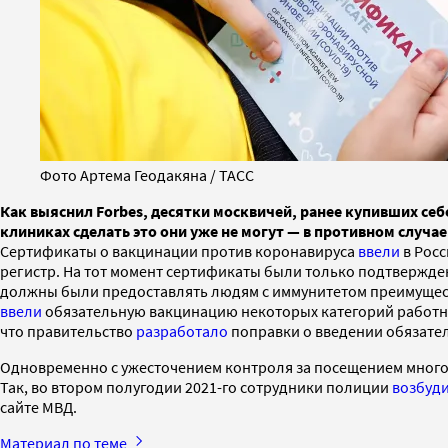
Фото Артема Геодакяна / ТАСС
Как выяснил Forbes, десятки москвичей, ранее купивших себ
клиниках сделать это они уже не могут — в противном случ
Сертификаты о вакцинации против коронавируса
ввели
в Росс
регистр. На тот момент сертификаты были только подтвержден
должны были предоставлять людям с иммунитетом преимуществ
ввели
обязательную вакцинацию некоторых категорий работ
что правительство
разработало
поправки о введении обязател
Одновременно с ужесточением контроля за посещением мног
Так, во втором полугодии 2021-го сотрудники полиции
возбуд
сайте МВД.
Материал по теме