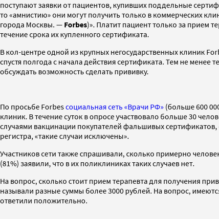
поступают заявки от пациентов, купивших поддельные сертифи
то «амнистию» они могут получить только в коммерческих кл
города Москвы. —
Forbes
)». Платит пациент только за прием т
течение срока их купленного сертификата.
В кол-центре одной из крупных негосударственных клиник Fo
спустя полгода с начала действия сертификата. Тем не менее 
обсуждать возможность сделать прививку.
По просьбе Forbes
социальная сеть «Врачи РФ»
(больше 600 00
клиник. В течение суток в опросе участвовало больше 30 чело
случаями вакцинации покупателей фальшивых сертификатов, «да
регистра, «такие случаи исключены».
Участников сети также спрашивали, сколько примерно человек 
(81%) заявили, что в их поликлиниках таких случаев нет.
На вопрос, сколько стоит прием терапевта для получения прив
называли разные суммы более 3000 рублей. На вопрос, имеютс
ответили положительно.