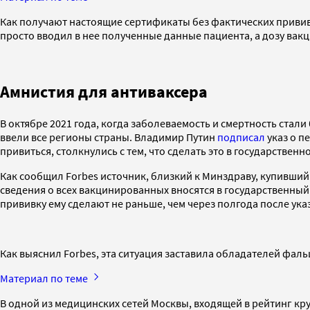
Как получают настоящие сертификаты без фактических привив
просто вводил в нее полученные данные пациента, а дозу ва
Амнистия для антиваксера
В октябре 2021 года, когда заболеваемость и смертность стал
ввели все регионы страны. Владимир Путин
подписал
указ о п
привиться, столкнулись с тем, что сделать это в государствен
Как сообщил Forbes источник, близкий к Минздраву, купивший
сведения о всех вакцинированных вносятся в государственный 
прививку ему сделают не раньше, чем через полгода после ук
Как выяснил Forbes, эта ситуация заставила обладателей фал
Материал по теме
В одной из медицинских сетей Москвы, входящей в рейтинг кру