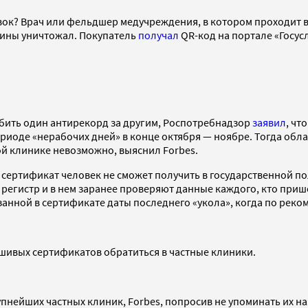
ок? Врач или фельдшер медучреждения, в котором проходит в
кцины уничтожал. Покупатель
получал
QR-код на портале «Госус
и бить один антирекорд за другим, Роспотребнадзор
заявил
, чт
ериоде «нерабочих дней» в конце октября — ноябре. Тогда об
ной клинике невозможно, выяснил Forbes.
 сертификат человек не сможет получить в государственной п
регистр и в нем заранее проверяют данные каждого, кто прише
азанной в сертификате даты последнего «укола», когда по рек
ьшивых сертификатов обратиться в частные клиники.
пнейших частных клиник, Forbes, попросив не упоминать их на