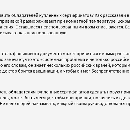
ривить обладателей купленных сертификатов? Как рассказали в
д прививкой размораживают при комнатной температуре. Вскр
ранения. Оставшиеся неиспользованными дозы списываются. Есл
писывают как неиспользованную.
адатель фальшивого документа может привиться в коммерческой
замечает, что это «системная проблема и не только российская
 По его словам, он знает нескольких российских врачей, котор
то доктор боится вакцинации, а чтобы он мог беспрепятственно
сть обладателям купленных сертификатов сделать новую приви
едель, может быть месяца, чтобы они пришли, покаялись и сде
 Не надо людей наказывать, каждый своим руководствовался пр