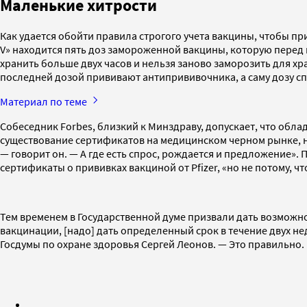
Маленькие хитрости
Как удается обойти правила строгого учета вакцины, чтобы п
V» находится пять доз замороженной вакцины, которую пере
хранить больше двух часов и нельзя заново заморозить для х
последней дозой прививают антипрививочника, а саму дозу с
Материал по теме
Собеседник Forbes, близкий к Минздраву, допускает, что обл
существование сертификатов на медицинском черном рынке, но 
— говорит он. — А где есть спрос, рождается и предложение».
сертификаты о прививках вакциной от Pfizer, «но не потому, ч
Тем временем в Государственной думе призвали дать возможно
вакцинации, [надо] дать определенный срок в течение двух н
Госдумы по охране здоровья Сергей Леонов. — Это правильно.