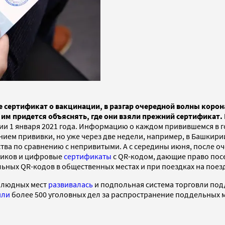
е сертификат о вакцинации, в разгар очередной волны корон
ае им придется объяснять, где они взяли прежний сертифика
ии 1 января 2021 года. Информацию о каждом привившемся в 
ием прививки, но уже через две недели, например, в Башкири
а по сравнению с непривитыми. А с середины июня, после оч
ников и цифровые
сертификаты
с QR-кодом, дающие право посе
ьных QR-кодов в общественных местах и при поездках на поезд
олюдных мест
развивалась
и подпольная система торговли под
или
более 500 уголовных дел за распространение поддельных м