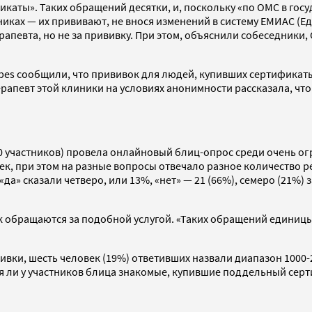
каты». Таких обращений десятки, и, поскольку «по ОМС в гос
иниках — их прививают, не внося изменений в систему ЕМИАС
ерапевта, но не за прививку. При этом, объяснили собеседники
rbes сообщили, что прививок для людей, купивших сертификат
терапевт этой клиники на условиях анонимности рассказала, ч
0 участников) провела онлайновый блиц-опрос среди очень ог
век, при этом на разные вопросы отвечало разное количество р
» сказали четверо, или 13%, «нет» — 21 (66%), семеро (21%) 
обращаются за подобной услугой. «Таких обращений единицы» —
ивки, шесть человек (19%) ответивших назвали диапазон 1000-2
я ли у участников блица знакомые, купившие поддельный серти