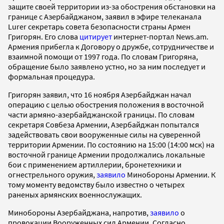
защите своей территории из-за обострения обстановки на
границе с Азербайджаном, заявил в эфире телеканала
Lurer секретарь совета безопасности страны Армен
Григорян. Его слова
цитирует
интернет-портал News.am.
Армения прибегла к Договору о дружбе, сотрудничестве и
взаимной помощи от 1997 года. По словам Григоряна,
обращение было заявлено устно, но за ним последует и
формальная процедура.
Григорян заявил, что 16 ноября Азербайджан начал
операцию с целью обострения положения в восточной
части армяно-азербайджанской границы. По словам
секретаря Совбеза Армении, Азербайджан попытался
задействовать свои вооруженные силы на суверенной
территории Армении. По состоянию на 15:00 (14:00 мск) на
восточной границе Армении продолжались локальные
бои с применением артиллерии, бронетехники и
огнестрельного оружия,
заявило
Минобороны Армении. К
тому моменту ведомству было известно о четырех
раненых армянских военнослужащих.
Минобороны Азербайджана, напротив,
заявило
о
провокации Вооруженных сил Армении. Согласно