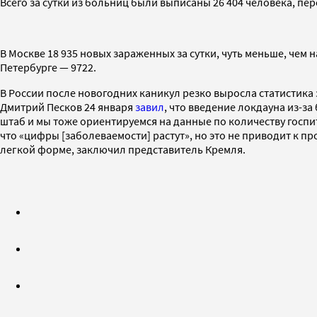
Всего за сутки из больниц были выписаны 26 404 человека, п
В Москве 18 935 новых зараженных за сутки, чуть меньше, чем н
Петербурге — 9722.
В России после новогодних каникул резко выросла статистика 
Дмитрий Песков 24 января
завил
, что введение локдауна из-з
штаб и мы тоже ориентируемся на данные по количеству госпит
что «цифры [заболеваемости] растут», но это не приводит к п
легкой форме, заключил представитель Кремля.