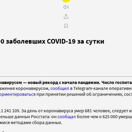
0 заболевших COVID-19 за сутки
навирусом — новый рекорд с начала пандемии. Число госпита
аражения коронавирусом,
сообщил
в Telegram-канале оперативн
ориентироваться
при принятии решений об ограничениях, соста
241 109. За день от коронавируса умер 681 человек, следует 
меньше данных Росстата: он
сообщал
более чем о 625 000 умерш
мися методами сбора данных.