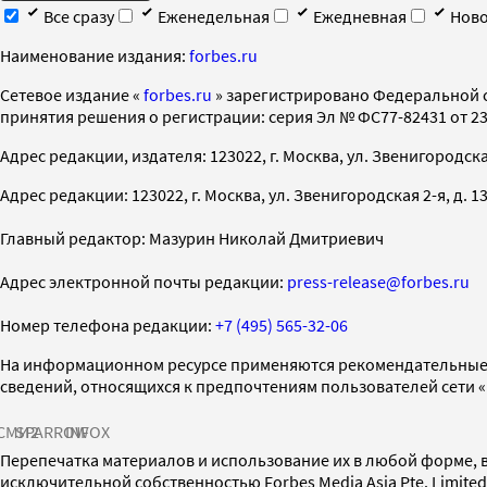
Все сразу
Еженедельная
Ежедневная
Ново
Наименование издания:
forbes.ru
Cетевое издание «
forbes.ru
» зарегистрировано Федеральной 
принятия решения о регистрации: серия Эл № ФС77-82431 от 23 
Адрес редакции, издателя: 123022, г. Москва, ул. Звенигородская 2-
Адрес редакции: 123022, г. Москва, ул. Звенигородская 2-я, д. 13, с
Главный редактор: Мазурин Николай Дмитриевич
Адрес электронной почты редакции:
press-release@forbes.ru
Номер телефона редакции:
+7 (495) 565-32-06
На информационном ресурсе применяются рекомендательные 
сведений, относящихся к предпочтениям пользователей сети 
СМИ2
SPARROW
INFOX
Перепечатка материалов и использование их в любой форме, в
исключительной собственностью Forbes Media Asia Pte. Limite