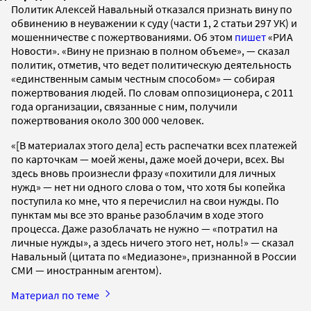
Политик Алексей Навальный отказался признать вину по
обвинению в неуважении к суду (части 1, 2 статьи 297 УК) и
мошенничестве с пожертвованиями. Об этом
пишет
«РИА
Новости». «Вину не признаю в полном объеме», — сказал
политик, отметив, что ведет политическую деятельность
«единственным самым честным способом» — собирая
пожертвования людей. По словам оппозиционера, с 2011
года организации, связанные с ним, получили
пожертвования около 300 000 человек.
«[В материалах этого дела] есть распечатки всех платежей
по карточкам — моей жены, даже моей дочери, всех. Вы
здесь вновь произнесли фразу «похитили для личных
нужд» — нет ни одного слова о том, что хотя бы копейка
поступила ко мне, что я перечислил на свои нужды. По
пунктам мы все это вранье разоблачим в ходе этого
процесса. Даже разоблачать не нужно — «потратил на
личные нужды», а здесь ничего этого нет, ноль!» — сказал
Навальный (цитата по «Медиазоне», признанной в России
СМИ — иностранным агентом).
Материал по теме