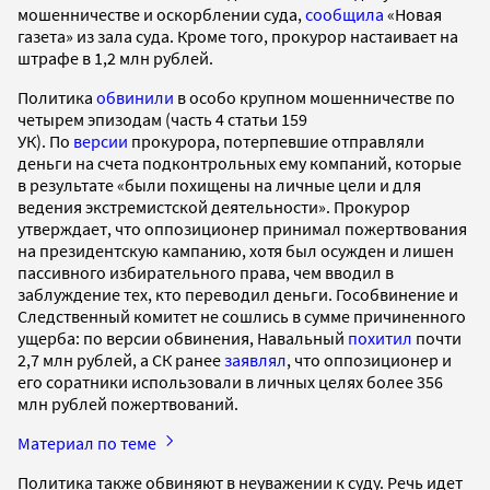
мошенничестве и оскорблении суда,
сообщила
«Новая
газета» из зала суда. Кроме того, прокурор настаивает на
штрафе в 1,2 млн рублей.
Политика
обвинили
в особо крупном мошенничестве по
четырем эпизодам (часть 4 статьи 159
УК). По
версии
прокурора, потерпевшие отправляли
деньги на счета подконтрольных ему компаний, которые
в результате «были похищены на личные цели и для
ведения экстремистской деятельности». Прокурор
утверждает, что оппозиционер принимал пожертвования
на президентскую кампанию, хотя был осужден и лишен
пассивного избирательного права, чем вводил в
заблуждение тех, кто переводил деньги. Гособвинение и
Следственный комитет не сошлись в сумме причиненного
ущерба: по версии обвинения, Навальный
похитил
почти
2,7 млн рублей, а СК ранее
заявлял
, что оппозиционер и
его соратники использовали в личных целях более 356
млн рублей пожертвований.
Материал по теме
Политика также обвиняют в неуважении к суду. Речь идет