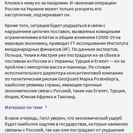
близки к нему из-за пандемии. И «военная операция»
России на Украине может только ускорить его
наступление, подчеркивает он.
Кроме того, ситуация будет ухудшаться в связи с
нарушением цепочек поставок, вызванных ковидными
ограничениями в Китае и общим влиянием COVID-19 на
мировую экономику, приводит FT исследование Института
международных финансов (IIF). По данным экспертов,
Польша, Чехия и Австрия уже пострадали из-за сбоев в
поставках из России и с Украины; Турция и Египет — из-за
проблем с импортом масла и пшеницы. По словам
исполнительного директора консалтинговой компании
по политическим рискам GeoQuant Марка Розенберга,
наиболее уязвимы страны, имеющие прочные
экономические связи с Россией, такие как Египет, Турция,
Индия, Южная Африка и Таиланд.
Материал по теме
В свою очередь, Гилл уверен, что экономический ущерб
будет наиболее ощутим в государствах, которые наименее
связаны с Россией, так как они пострадают от ухудшения