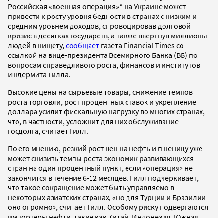
Российская «военная операция»* на Украине может
привести к росту уровня бедности в странах с низким и
средним уровнем доходов, спровоцировав долговой
кризис в десятках государств, а также ввергнув миллионы
людей в нищету,
сообщает
газета Financial Times со
ссылкой на вице-президента Всемирного Банка (ВБ) по
вопросам справедливого роста, финансов и институтов
Индермита Гилла.
Высокие цены на сырьевые товары, снижение темпов
роста торговли, рост процентных ставок и укрепление
доллара усилит фискальную нагрузку во многих странах,
что, в частности, усложнит для них обслуживание
госдолга, считает Гилл.
По его мнению, резкий рост цен на нефть и пшеницу уже
может снизить темпы роста экономик развивающихся
стран на один процентный пункт, если «операция» не
закончится в течение 6-12 месяцев. Гилл подчеркивает,
что такое сокращение может быть управляемо в
некоторых азиатских странах, «но для Турции и Бразилии
оно огромно», считает Гилл. Особому риску подвергаются
импортеры нефти, такие как Китай, Индонезия, Южная