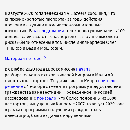
В августе 2020 года телеканал Al Jazeera сообщил, что
кипрские «золотые паспорта» за годы действия
программы купили в том числе «сомнительные
личности». В
расследовании
телеканала упоминались 100
обладателей «золотых паспортов»: к «группе высокого
риска» были отнесены в том числе миллиардеры Олег
Тиньков и Вадим Мошкович.
Материал по теме
В октябре 2020 года Еврокомиссия
начала
разбирательство в связи выдачей Кипром и Мальтой
«золотых паспортов». Тогда же власти Кипра
приняли
решение
с 1 ноября отменить программу предоставления
гражданства за инвестиции. Проведенное Никосией
расследование
показало
, что более половины из 3000
паспортов, выпущенных Кипром с 2007 по август 2020 года
в рамках программы получения гражданства за
инвестиции, были выданы с нарушениями.