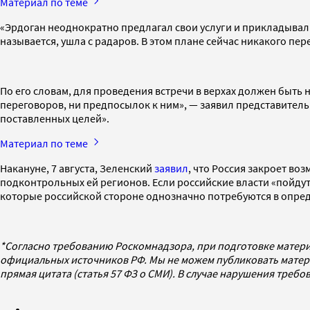
Материал по теме
«Эрдоган неоднократно предлагал свои услуги и прикладывал у
называется, ушла с радаров. В этом плане сейчас никакого п
По его словам, для проведения встречи в верхах должен быть 
переговоров, ни предпосылок к ним», — заявил представитель
поставленных целей».
Материал по теме
Накануне, 7 августа, Зеленский
заявил
, что Россия закроет в
подконтрольных ей регионов. Если российские власти «пойду
которые российской стороне однозначно потребуются в опре
*Согласно требованию Роскомнадзора, при подготовке матери
официальных источников РФ. Мы не можем публиковать матери
прямая цитата (статья 57 ФЗ о СМИ). В случае нарушения треб