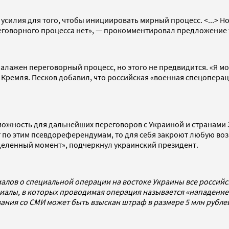
силия для того, чтобы инициировать мирный процесс. <...> Но
ереговорного процесса нет», — прокомментировал предложение 
налажен переговорный процесс, но этого не предвидится. «Я мо
 Кремля. Песков добавил, что российская «военная спецопера
озможность для дальнейших переговоров с Украиной и странами
т по этим псевдореферендумам, то для себя закроют любую во
деленный момент», подчеркнул украинский президент.
алов о специальной операции на востоке Украины все россий
алы, в которых проводимая операция называется «нападением
ования со СМИ может быть взыскан штраф в размере 5 млн рубл