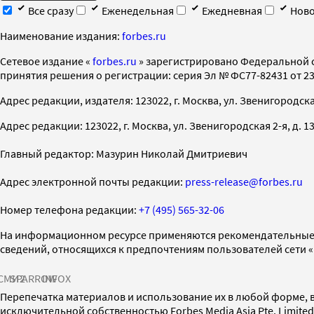
Все сразу
Еженедельная
Ежедневная
Ново
Наименование издания:
forbes.ru
Cетевое издание «
forbes.ru
» зарегистрировано Федеральной 
принятия решения о регистрации: серия Эл № ФС77-82431 от 23 
Адрес редакции, издателя: 123022, г. Москва, ул. Звенигородская 2-
Адрес редакции: 123022, г. Москва, ул. Звенигородская 2-я, д. 13, с
Главный редактор: Мазурин Николай Дмитриевич
Адрес электронной почты редакции:
press-release@forbes.ru
Номер телефона редакции:
+7 (495) 565-32-06
На информационном ресурсе применяются рекомендательные 
сведений, относящихся к предпочтениям пользователей сети 
СМИ2
SPARROW
INFOX
Перепечатка материалов и использование их в любой форме, в
исключительной собственностью Forbes Media Asia Pte. Limite