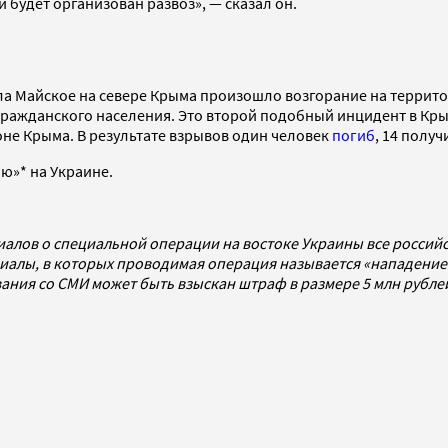
 будет организован развоз», — сказал он.
села Майское на севере Крыма произошло возгорание на террит
гражданского населения. Это второй подобный инцидент в Кры
не Крыма. В результате взрывов один человек
погиб
, 14 полу
ю»* на Украине.
иалов о специальной операции на востоке Украины все росси
алы, в которых проводимая операция называется «нападением
ования со СМИ может быть взыскан штраф в размере 5 млн рубл