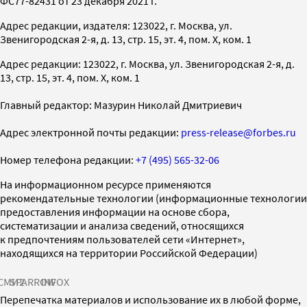
ФС77-82431 от 23 декабря 2021 г.
Адрес редакции, издателя: 123022, г. Москва, ул.
Звенигородская 2-я, д. 13, стр. 15, эт. 4, пом. X, ком. 1
Адрес редакции: 123022, г. Москва, ул. Звенигородская 2-я, д.
13, стр. 15, эт. 4, пом. X, ком. 1
Главный редактор: Мазурин Николай Дмитриевич
Адрес электронной почты редакции:
press-release@forbes.ru
Номер телефона редакции:
+7 (495) 565-32-06
На информационном ресурсе применяются
рекомендательные технологии (информационные технологии
предоставления информации на основе сбора,
систематизации и анализа сведений, относящихся
к предпочтениям пользователей сети «Интернет»,
находящихся на территории Российской Федерации)
СМИ2
SPARROW
INFOX
Перепечатка материалов и использование их в любой форме,