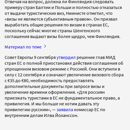
Отвечая на вопрос, должна ли Финляндия следовать
примеру стран Балтии и Польши и полностью отказаться
от выдачи туристических виз, Ниинисте отметил, что
«визы не являются субъективным правом». Он призвал
выработать общие решения по визам в странах ЕС,
поскольку сейчас многие страны Шенгенского
соглашения выдают визы более щедро, чем Финляндия.
Материал по теме
Совет Европы 9 сентября
утвердил
решение глав МИД
стран ЕС о полной приостановке действия соглашения об
упрощенном визовом режиме с Россией. Они вступили в
силу с 12 сентября и означают увеличение визового сбора
с €35 до €80, необходимость предоставлять
дополнительные документы при запросе визы и
увеличение времени оформления. «Для россиян
приезжать туристами в ЕС не фундаментальное право, а
привилегия. И мы больше не хотим давать эту
привилегию русским», —
заявила
комиссар ЕС по
внутренним делам Илва Йоханссон.