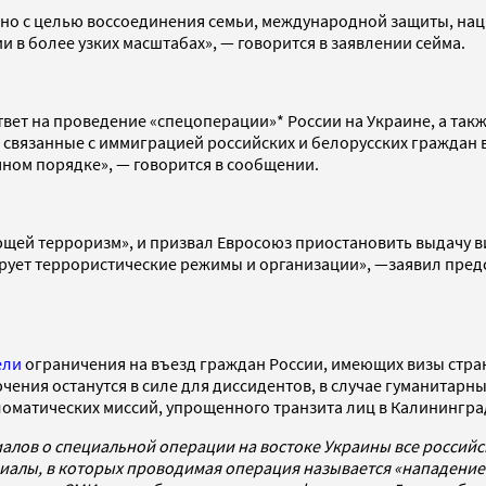
ожно с целью воссоединения семьи, международной защиты, на
 в более узких масштабах», — говорится в заявлении сейма.
твет на проведение «спецоперации»* России на Украине, а так
и, связанные с иммиграцией российских и белорусских граждан
ном порядке», — говорится в сообщении.
ей терроризм», и призвал Евросоюз приостановить выдачу ви
рует террористические режимы и организации», —заявил пред
ели
ограничения на въезд граждан России, имеющих визы стран
ения останутся в силе для диссидентов, в случае гуманитарны
ломатических миссий, упрощенного транзита лиц в Калининградс
алов о специальной операции на востоке Украины все россий
алы, в которых проводимая операция называется «нападением