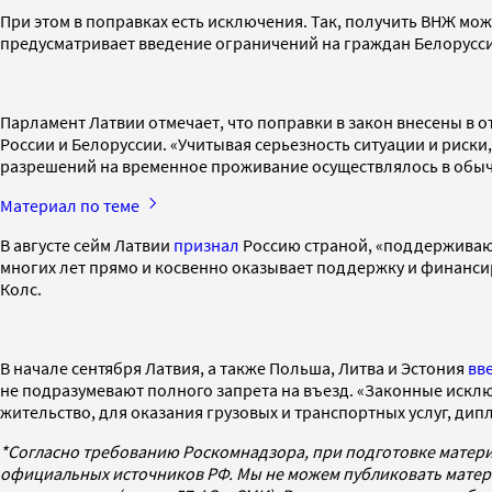
При этом в поправках есть исключения. Так, получить ВНЖ м
предусматривает введение ограничений на граждан Белоруссии
Парламент Латвии отмечает, что поправки в закон внесены в о
России и Белоруссии. «Учитывая серьезность ситуации и риск
разрешений на временное проживание осуществлялось в обыч
Материал по теме
В августе сейм Латвии
признал
Россию страной, «поддерживающ
многих лет прямо и косвенно оказывает поддержку и финанси
Колс.
В начале сентября Латвия, а также Польша, Литва и Эстония
вв
не подразумевают полного запрета на въезд. «Законные исключ
жительство, для оказания грузовых и транспортных услуг, дип
*Согласно требованию Роскомнадзора, при подготовке матери
официальных источников РФ. Мы не можем публиковать матери