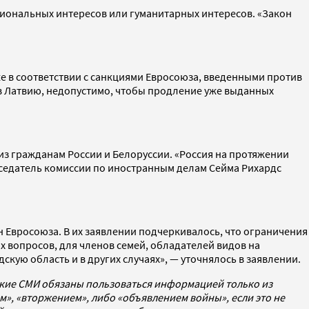
циональных интересов или гуманитарных интересов. «Закон
же в соответствии с санкциями Евросоюза, введенными против
 в Латвию, недопустимо, чтобы продление уже выданных
з гражданам России и Белоруссии. «Россия на протяжении
седатель комиссии по иностранным делам Сейма Рихардс
 Евросоюза. В их заявлении подчеркивалось, что ограничения
х вопросов, для членов семей, обладателей видов на
кую область и в других случаях», — уточнялось в заявлении.
ские СМИ обязаны пользоваться информацией только из
», «вторжением», либо «объявлением войны», если это не