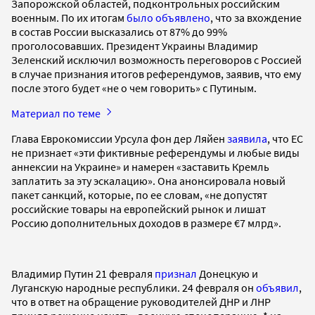
Запорожской областей, подконтрольных российским
военным. По их итогам
было объявлено
, что за вхождение
в состав России высказались от 87% до 99%
проголосовавших. Президент Украины Владимир
Зеленский исключил возможность переговоров с Россией
в случае признания итогов референдумов, заявив, что ему
после этого будет «не о чем говорить» с Путиным.
Материал по теме
Глава Еврокомиссии Урсула фон дер Ляйен
заявила
, что ЕС
не признает «эти фиктивные референдумы и любые виды
аннексии на Украине» и намерен «заставить Кремль
заплатить за эту эскалацию». Она анонсировала новый
пакет санкций, которые, по ее словам, «не допустят
российские товары на европейский рынок и лишат
Россию дополнительных доходов в размере €7 млрд».
Владимир Путин 21 февраля
признал
Донецкую и
Луганскую народные республики. 24 февраля он
объявил
,
что в ответ на обращение руководителей ДНР и ЛНР