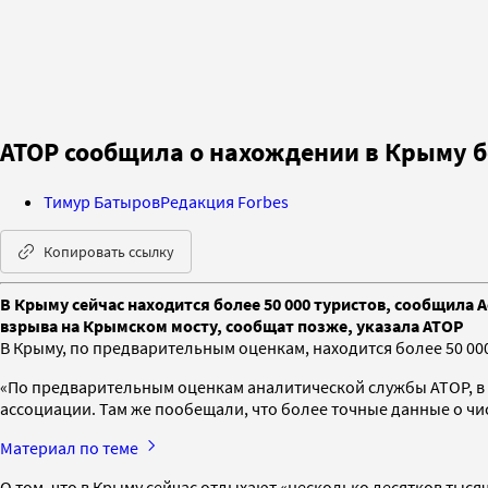
АТОР сообщила о нахождении в Крыму б
Тимур Батыров
Редакция Forbes
Копировать ссылку
В Крыму сейчас находится более 50 000 туристов, сообщила 
взрыва на Крымском мосту, сообщат позже, указала АТОР
В Крыму, по предварительным оценкам, находится более 50 00
«По предварительным оценкам аналитической службы АТОР, в Кр
ассоциации. Там же пообещали, что более точные данные о чи
Материал по теме
О том, что в Крыму сейчас отдыхают «несколько десятков тыся