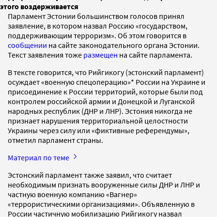
этого воздерживается
Парламент Эстонии большинством голосов принял
заявление, в котором назвал Россию «государством,
поддерживающим терроризм». Об этом говорится в
сообщении
на сайте законодательного органа Эстонии.
Текст заявления тоже
размещен
на сайте парламента.
В тексте говорится, что Рийгикогу (эстонский парламент)
осуждает «военную спецоперацию»* России на Украине и
присоединение к России территорий, которые были под
контролем российской армии и Донецкой и Луганской
народных республик (ДНР и ЛНР). Эстония никогда не
признает нарушения территориальной целостности
Украины через силу или «фиктивные референдумы»,
отметил парламент страны.
Материал по теме
Эстонский парламент также заявил, что считает
необходимым признать вооруженные силы ДНР и ЛНР и
частную военную компанию «Вагнер»
«террористическими организациями». Объявленную в
России частичную мобилизацию Рийгикогу назвал