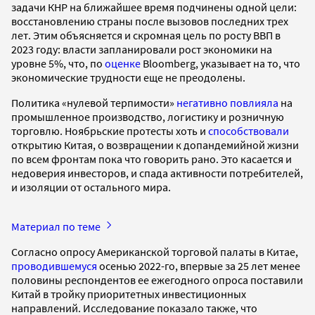
задачи КНР на ближайшее время подчинены одной цели:
восстановлению страны после вызовов последних трех
лет. Этим объясняется и скромная цель по росту ВВП в
2023 году: власти запланировали рост экономики на
уровне 5%, что, по
оценке
Bloomberg, указывает на то, что
экономические трудности еще не преодолены.
Политика «нулевой терпимости»
негативно повлияла
на
промышленное производство, логистику и розничную
торговлю. Ноябрьские протесты хоть и
способствовали
открытию Китая, о возвращении к допандемийной жизни
по всем фронтам пока что говорить рано. Это касается и
недоверия инвесторов, и спада активности потребителей,
и изоляции от остального мира.
Материал по теме
Согласно опросу Американской торговой палаты в Китае,
проводившемуся
осенью 2022-го, впервые за 25 лет менее
половины респондентов ее ежегодного опроса поставили
Китай в тройку приоритетных инвестиционных
направлений. Исследование показало также, что