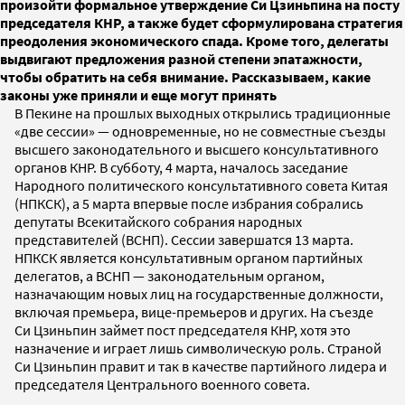
произойти формальное утверждение Си Цзиньпина на посту
председателя КНР, а также будет сформулирована стратегия
преодоления экономического спада. Кроме того, делегаты
выдвигают предложения разной степени эпатажности,
чтобы обратить на себя внимание. Рассказываем, какие
законы уже приняли и еще могут принять
В Пекине на прошлых выходных открылись традиционные
«две сессии» — одновременные, но не совместные съезды
высшего законодательного и высшего консультативного
органов КНР. В субботу, 4 марта, началось заседание
Народного политического консультативного совета Китая
(НПКСК), а 5 марта впервые после избрания собрались
депутаты Всекитайского собрания народных
представителей (ВСНП). Сессии завершатся 13 марта.
НПКСК является консультативным органом партийных
делегатов, а ВСНП — законодательным органом,
назначающим новых лиц на государственные должности,
включая премьера, вице-премьеров и других. На съезде
Си Цзиньпин займет пост председателя КНР, хотя это
назначение и играет лишь символическую роль. Страной
Си Цзиньпин правит и так в качестве партийного лидера и
председателя Центрального военного совета.