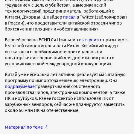
«удушением с целью убийства», а американский
технологический предприниматель, работающий с
Китаем, Джордан Шнайдер
писал
в Twitter (заблокирован
в России), что представители китайской отрасли чипов
боятся «аннигиляции» и «обезглавливания».
В своей речи на ВСНП Си Цзиньпин
выступил
с призывом к
б
о
льшей самостоятельности Китая. Китайский лидер
высказался о необходимости оригинальных и
новаторских исследований для достижения роста в
условиях «жесткой международной конкуренции».
Китай уже несколько лет активно реализует масштабную
программу по импортозамещению электроники. Она
подразумевает
развертывание собственного
производства чипов, электронных компонентов, а также
ПК и ноутбуков. Ранее госсектор использовал ПК от
зарубежных вендоров, сейчас же планируется заместить
около 50 млн ПК на отечественные.
Материал по теме