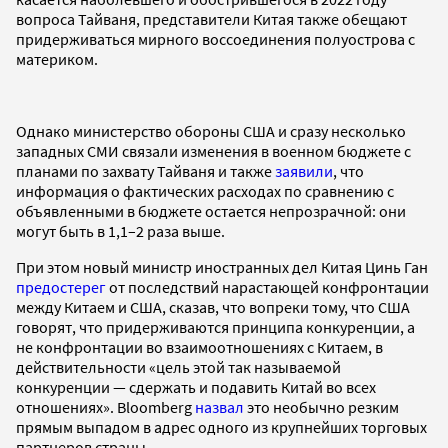
вопроса Тайваня, представители Китая также обещают
придерживаться мирного воссоединения полуострова с
материком.
Однако министерство обороны США и сразу несколько
западных СМИ связали изменения в военном бюджете с
планами по захвату Тайваня и также
заявили
, что
информация о фактических расходах по сравнению с
объявленными в бюджете остается непрозрачной: они
могут быть в 1,1–2 раза выше.
При этом новый министр иностранных дел Китая Цинь Ган
предостерег
от последствий нарастающей конфронтации
между Китаем и США, сказав, что вопреки тому, что США
говорят, что придерживаются принципа конкуренции, а
не конфронтации во взаимоотношениях с Китаем, в
действительности «цель этой так называемой
конкуренции — сдержать и подавить Китай во всех
отношениях». Bloomberg
назвал
это необычно резким
прямым выпадом в адрес одного из крупнейших торговых
партнеров страны.