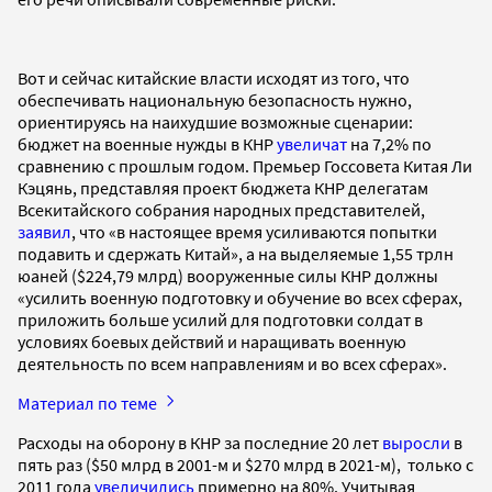
Вот и сейчас китайские власти исходят из того, что
обеспечивать национальную безопасность нужно,
ориентируясь на наихудшие возможные сценарии:
бюджет на военные нужды в КНР
увеличат
на 7,2% по
сравнению с прошлым годом. Премьер Госсовета Китая Ли
Кэцянь, представляя проект бюджета КНР делегатам
Всекитайского собрания народных представителей,
заявил
, что «в настоящее время усиливаются попытки
подавить и сдержать Китай», а на выделяемые 1,55 трлн
юаней ($224,79 млрд) вооруженные силы КНР должны
«усилить военную подготовку и обучение во всех сферах,
приложить больше усилий для подготовки солдат в
условиях боевых действий и наращивать военную
деятельность по всем направлениям и во всех сферах».
Материал по теме
Расходы на оборону в КНР за последние 20 лет
выросли
в
пять раз ($50 млрд в 2001-м и $270 млрд в 2021-м), только с
2011 года
увеличились
примерно на 80%. Учитывая