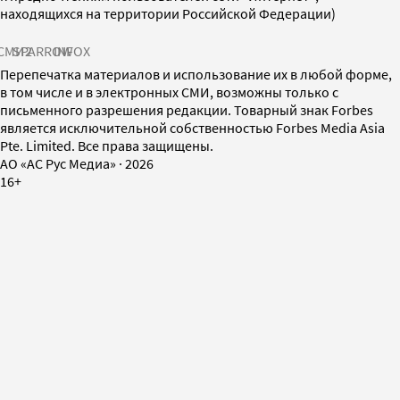
находящихся на территории Российской Федерации)
СМИ2
SPARROW
INFOX
Перепечатка материалов и использование их в любой форме,
в том числе и в электронных СМИ, возможны только с
письменного разрешения редакции. Товарный знак Forbes
является исключительной собственностью Forbes Media Asia
Pte. Limited. Все права защищены.
AO «АС Рус Медиа»
·
2026
16+