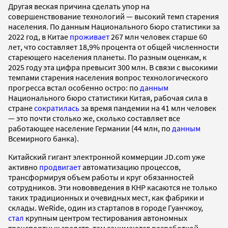
Другая веская причина сделать упор на
совершенствование технологий — высокий темп старения
населения. По данным Национального бюро статистики за
2022 год, в Китае
проживает
267 млн человек старше 60
лет, что составляет 18,9% процента от общей численности
стареющего населения планеты. По разным оценкам, к
2025 году эта цифра превысит 300 млн. В связи с высокими
темпами старения населения вопрос технологического
прогресса встал особенно остро: по
данным
Национального бюро статистики Китая, рабочая сила в
стране
сократилась
за время пандемии на 41 млн человек
— это почти столько же, сколько составляет все
работающее население Германии (44 млн, по
данным
Всемирного банка).
Китайский гигант электронной коммерции JD.com уже
активно
продвигает
автоматизацию процессов,
трансформируя объем работы и круг обязанностей
сотрудников. Эти нововведения в КНР касаются не только
таких традиционных и очевидных мест, как фабрики и
склады. WeRide, один из стартапов в городе Гуанчжоу,
стал
крупным центром тестирования автономных