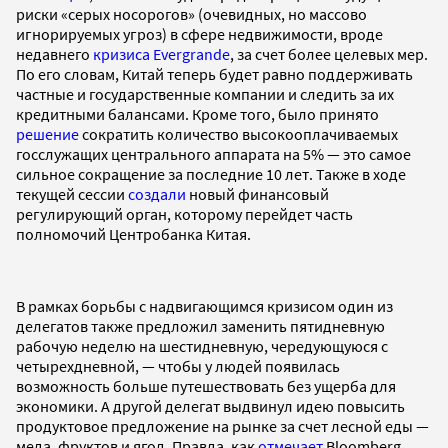
риски «серых носорогов» (очевидных, но массово
игнорируемых угроз) в сфере недвижимости, вроде
недавнего
кризиса Evergrande
, за счет более целевых мер.
По его словам, Китай теперь будет равно поддерживать
частные и государственные компании и следить за их
кредитными балансами. Кроме того, было принято
решение
сократить количество высокооплачиваемых
госслужащих центрального аппарата на 5% — это самое
сильное сокращение за последние 10 лет. Также в ходе
текущей сессии
создали
новый финансовый
регулирующий орган, которому перейдет часть
полномочий Центробанка Китая.
В рамках борьбы с надвигающимся кризисом один из
делегатов также предложил заменить пятидневную
рабочую неделю на шестидневную, чередующуюся с
четырехдневной, — чтобы у людей появилась
возможность больше путешествовать без ущерба для
экономики. А другой делегат выдвинул идею повысить
продуктовое предложение на рынке за счет лесной еды —
меда, фруктов и ягод. Правда, как
отмечает
Bloomberg,