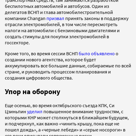
транспортных средств, там занимаются разработкой
беспилотных автомобилей и автобусов. Один из
делегатов ВСНП и глава автомобилестроительной
компании Changan
призвал
принять законы в поддержку
отрасли электромобилей, в том числе пересмотреть
налоги на автомобили с бензиновыми двигателями и
создать стимулы для покупки электромобилей в
госсекторе.
Кроме того, во время сессии ВСНП
было объявлено
о
создании нового агентства, которое будет
аккумулировать все большие данные, собираемые по всей
стране, и руководить процессом планирования и
создания цифрового общества.
Упор на оборону
Еще осенью, во время октябрьского съезда КПК, Си
Цзиньпин
уделил
повышенное внимание трудностям, с
которыми КНР может столкнуться в ближайшем будущем,
и подчеркнул, как важно «чинить крышу, пока еще не
пошел дождь», а «черные лебеди» и «серые носороги» в
его речи описывали современные риски.