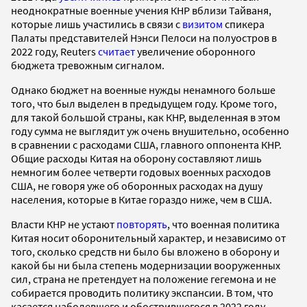
неоднократные военные учения КНР вблизи Тайваня,
которые лишь участились в связи с
визитом
спикера
Палаты представителей Нэнси Пелоси на полуостров в
2022 году, Reuters
считает
увеличение оборонного
бюджета тревожным сигналом.
Однако бюджет на военные нужды ненамного больше
того, что был выделен в предыдущем году. Кроме того,
для такой большой страны, как КНР, выделенная в этом
году сумма не выглядит уж очень внушительно, особенно
в сравнении с расходами США, главного оппонента КНР.
Общие расходы Китая на оборону составляют лишь
немногим более четверти годовых военных расходов
США, не говоря уже об оборонных расходах на душу
населения, которые в Китае гораздо ниже, чем в США.
Власти КНР не устают
повторять
, что военная политика
Китая носит оборонительный характер, и независимо от
того, сколько средств ни было бы вложено в оборону и
какой бы ни была степень модернизации вооруженных
сил, страна не претендует на положение гегемона и не
собирается проводить политику экспансии. В том, что
касается наболевшего и обострившегося в 2022 году