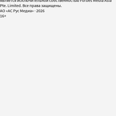
является исключительной собственностью Forbes Media Asia
Pte. Limited. Все права защищены.
AO «АС Рус Медиа»
·
2026
16+