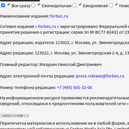
Все сразу
Еженедельная
Ежедневная
Ново
Наименование издания:
forbes.ru
Cетевое издание «
forbes.ru
» зарегистрировано Федеральной 
принятия решения о регистрации: серия Эл № ФС77-82431 от 23 
Адрес редакции, издателя: 123022, г. Москва, ул. Звенигородская 2-
Адрес редакции: 123022, г. Москва, ул. Звенигородская 2-я, д. 13, с
Главный редактор: Мазурин Николай Дмитриевич
Адрес электронной почты редакции:
press-release@forbes.ru
Номер телефона редакции:
+7 (495) 565-32-06
На информационном ресурсе применяются рекомендательные 
сведений, относящихся к предпочтениям пользователей сети 
СМИ2
SPARROW
INFOX
Перепечатка материалов и использование их в любой форме, в
исключительной собственностью Forbes Media Asia Pte. Limite