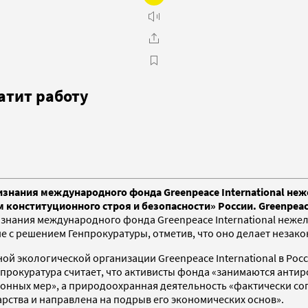
атит работу
изнания международного фонда Greenpeace International неж
конституционного строя и безопасности» России. Greenpeace
изнания международного фонда Greenpeace International неже
е с решением Генпрокуратуры, отметив, что оно делает незак
 экологической организации Greenpeace International в Росси
енпрокуратура считает, что активисты фонда «занимаются ант
ионных мер», а природоохранная деятельность «фактически 
рства и направлена на подрыв его экономических основ».