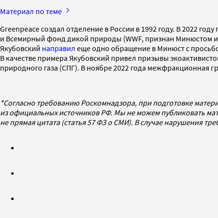
Материал по теме
Greenpeace создал отделение в России в 1992 году. В 2022 го
и Всемирный фонд дикой природы (WWF, признан Минюстом иноа
Якубовский
направил
еще одно обращение в Минюст с просьбой
В качестве примера Якубовский привел призывы экоактивисто
природного газа (СПГ). В ноябре 2022 года межфракционная гр
*Согласно требованию Роскомнадзора, при подготовке матери
из официальных источников РФ. Мы не можем публиковать мат
не прямая цитата (статья 57 ФЗ о СМИ). В случае нарушения т