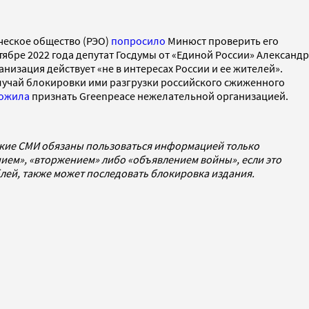
ическое общество (РЭО)
попросило
Минюст проверить его
ябре 2022 года депутат Госдумы от «Единой России» Александр
низация действует «не в интересах России и ее жителей».
случай блокировки ими разгрузки российского сжиженного
ожила
признать Greenpeace нежелательной организацией.
ские СМИ обязаны пользоваться информацией только
ием», «вторжением» либо «объявлением войны», если это
ублей, также может последовать блокировка издания.