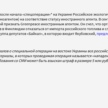
ду после начала «спецоперации»* на Украине Российское эколог
гентом) на соответствие статусу иностранного агента. В сент
 признать Greenpeace иностранным агентом. Он счел, что орга
в в Финляндии отказаться от импорта российского топлива и 
уппа депутатов «Байкал», в которую входит Якубовский,
предл
алов о специальной операции на востоке Украины все россий
ериалы, в которых проводимая операция называется «нападен
ребования со СМИ может быть взыскан штраф в размере 5 млн р