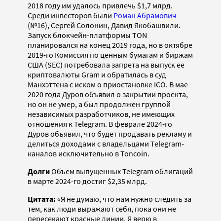
2018 году им удалось привлечь $1,7 млрд.
Среди инвесторов были
Роман Абрамович
(№16), Сергей Солонин, Давид Якобашвили.
Запуск блокчейн-платформы TON
планировался на конец 2019 года, но в октябре
2019-го Комиссия по ценным бумагам и биржам
США (SEC) потребовала запрета на выпуск ее
криптовалюты Gram и обратилась в суд
Манхэттена с иском о приостановке ICO. В мае
2020 года Дуров объявил о закрытии проекта,
но он не умер, а был продолжен группой
независимых разработчиков, не имеющих
отношения к Telegram. В феврале 2024-го
Дуров объявил, что будет продавать рекламу и
делиться доходами с владельцами Telegram-
каналов исключительно в Toncoin.
Долги
Объем выпущенных Telegram облигаций
в марте 2024-го достиг $2,35 млрд.
Цитата:
«Я не думаю, что нам нужно следить за
тем, как люди выражают себя, пока они не
пересекают красные линии. Я верю в