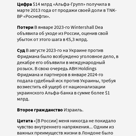
Цифра
$14 млрд «Альфа-Групп» получила в
марте 2013 года от продажи своей доли в TNK-
BP «Роснефти».
Потери
В январе 2023-го Wintershall Dea
объявила об уходе из России, оценив свой
убыток от этого шага в €5,3 млрд.
Суд
В августе 2023-го на Украине против
Фридмана было возбуждено уголовное дело, в
декабре его объявили в международный
розыск. В свою очередь ABH Holdings
Фридмана и партнеров в январе 2024-го
подала судебный иск против Украины, требуя
возместить ей ущерб от национализации
украинского Альфа-банка в сумме более $1
млрд.
Второе гражданство
Израиль.
Цитата
«[В России] меня никогда не покидало
чувство внутреннего напряжения... Одним из
важных преимуществ жизни в Лондоне было