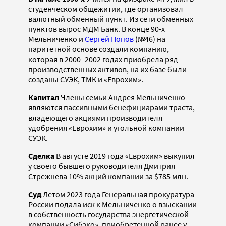
студенческом общежитии, где организовал
валютный обменный пункт. Из сети обменных
пунктов вырос МДМ Банк. В конце 90-х
Мельниченко и
Сергей Попов
(№46) на
паритетной основе создали компанию,
которая в 2000–2002 годах приобрела ряд
производственных активов, на их базе были
созданы СУЭК, ТМК и «Еврохим».
Капитал
Члены семьи Андрея Мельниченко
являются пассивными бенефициарами траста,
владеющего акциями производителя
удобрения «Еврохим» и угольной компании
СУЭК.
Сделка
В августе 2019 года «Еврохим» выкупил
у своего бывшего руководителя Дмитрия
Стрежнева 10% акций компании за $785 млн.
Суд
Летом 2023 года Генеральная прокуратура
России подала иск к Мельниченко о взыскании
в собственность государства энергетической
компании «Сибэко», приобретенной ранее у