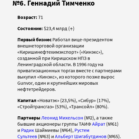
№6. Геннадий Тимченко
Возраст:
71
Состояние:
$23,4 млрд (↑)
Первый бизнес
Работал вице-президентом
внешнеторговой организации
«Киришинефтехимэкспорт» («Кинэкс»),
созданной при Киришском НПЗ в
Ленинградской области. В 1996 году на
приватизационных торгах вместе с партнерами
выкупил «Кинэкс», из которого позже вырос
Gunvor, один и крупнейших мировых
нефтетрейдеров.
Капитал
«Новатэк» (23,5%), «Сибур» (17%),
«Стройтрансгаз» (53%), «Трансойл» (80%).
Партнеры
Леонид Михельсон
(№2), а также
бывшие акционеры группы ТАИФ
Айрат
(№61)
и
Радик
Шаймиевы (№64),
Рустем
Сультеев
(№63) и
Альберт Шигабутдинов
(№65).