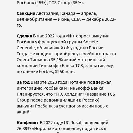
Росбанк (45%), TCS Group (35%).
Санкции
Австралия, Канада — апрель,
Великобритания — июнь, США — декабрь 2022-
го.
Сделка
В мае 2022 года «Интеррос» выкупил
Росбанк у французской группы Societe
Generale, объявившей об уходе из России.
Тогда же холдинг приобрел у семейного траста
Олега Тинькова 35,1% акций материнской
компании Тинькофф Банка TCS, заплатив ему,
по оценке Forbes, $250 млн.
За год
В марте 2023 года Потанин поддержал
интеграцию Росбанка и Тинькофф Банка.
Планируется, что «ТКС Холдинг» (название TCS
Group после редомициляции в Россию)
выкупит Росбанк за счет допэмиссии новых
акций.
Конфликт
В 2022 году UC Rusal, владеющий
26,39% «Норильского никеля», подал иск к