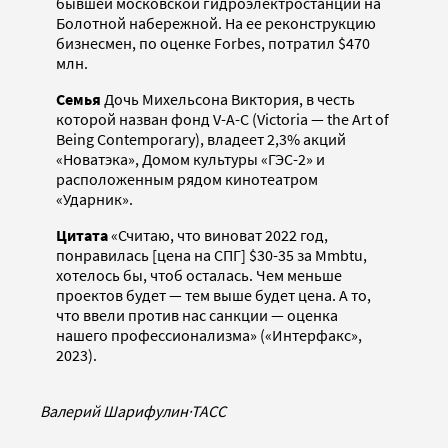
бывшей московской гидроэлектростанции на
Болотной набережной. На ее реконструкцию
бизнесмен, по оценке Forbes, потратил $470
млн.
Семья
Дочь Михельсона Виктория, в честь
которой назван фонд V-A-C (Victoria — the Art of
Вeing Contemporary), владеет 2,3% акций
«Новатэка», Домом культуры «ГЭС-2» и
расположенным рядом кинотеатром
«Ударник».
Цитата
«Считаю, что виноват 2022 год,
понравилась [цена на СПГ] $30-35 за Mmbtu,
хотелось бы, чтоб осталась. Чем меньше
проектов будет — тем выше будет цена. А то,
что ввели против нас санкции — оценка
нашего профессионализма» («Интерфакс»,
2023).
Валерий Шарифулин
·
ТАСС