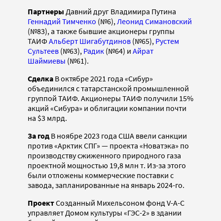
Партнеры
Давний друг Владимира Путина
Геннадий Тимченко
(№6),
Леонид Симановский
(№83), а также бывшие акционеры группы
ТАИФ
Альберт Шигабутдинов
(№65),
Рустем
Сультеев
(№63),
Радик
(№64) и
Айрат
Шаймиевы
(№61).
Сделка
В октябре 2021 года «Сибур»
объединился с татарстанской промышленной
группой ТАИФ. Акционеры ТАИФ получили 15%
акций «Сибура» и облигации компании почти
на $3 млрд.
За год
В ноябре 2023 года США ввели санкции
против «Арктик СПГ» — проекта «Новатэка» по
производству сжиженного природного газа
проектной мощностью 19,8 млн т. Из-за этого
были отложены коммерческие поставки с
завода, запланированные на январь 2024-го.
Проект
Созданный Михельсоном фонд V-A-C
управляет Домом культуры «ГЭС-2» в здании