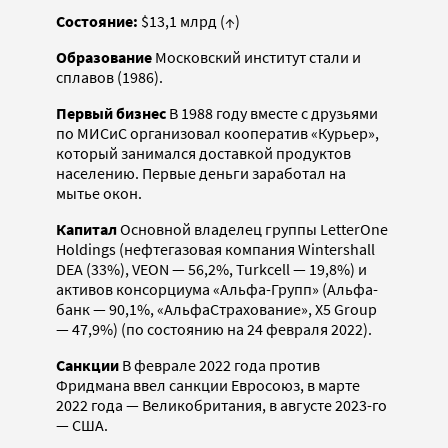
Состояние:
$13,1 млрд (↑)
Образование
Московский институт стали и
сплавов (1986).
Первый бизнес
В 1988 году вместе с друзьями
по МИСиС организовал кооператив «Курьер»,
который занимался доставкой продуктов
населению. Первые деньги заработал на
мытье окон.
Капитал
Основной владелец группы LetterOne
Holdings (нефтегазовая компания Wintershall
DEA (33%), VEON — 56,2%, Turkcell — 19,8%) и
активов консорциума «Альфа-Групп» (Альфа-
банк — 90,1%, «АльфаСтрахование», X5 Group
— 47,9%) (по состоянию на 24 февраля 2022).
Санкции
В феврале 2022 года против
Фридмана ввел санкции Евросоюз, в марте
2022 года — Великобритания, в августе 2023-го
— США.