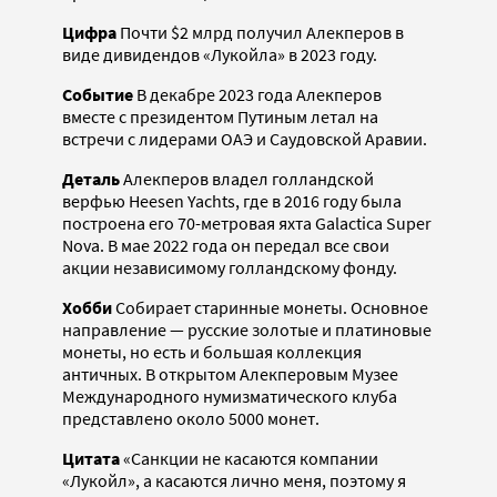
Цифра
Почти $2 млрд получил Алекперов в
виде дивидендов «Лукойла» в 2023 году.
Событие
В декабре 2023 года Алекперов
вместе с президентом Путиным летал на
встречи с лидерами ОАЭ и Саудовской Аравии.
Деталь
Алекперов владел голландской
верфью Heesen Yachts, где в 2016 году была
построена его 70-метровая яхта Galactica Super
Nova. В мае 2022 года он передал все свои
акции независимому голландскому фонду.
Хобби
Собирает старинные монеты. Основное
направление — русские золотые и платиновые
монеты, но есть и большая коллекция
античных. В открытом Алекперовым Музее
Международного нумизматического клуба
представлено около 5000 монет.
Цитата
«Санкции не касаются компании
«Лукойл», а касаются лично меня, поэтому я