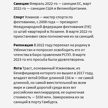
Санкции
Февраль 2022-го — санкции ЕС, март
2022-го — санкции США и Великобритании.
Спорт
Усманов — мастер спорта по
фехтованию, с 2008 года — президент
Международной федерации фехтования (FIE)
со штаб-квартирой в Лозанне. В марте 2022-го
приостановил свои полномочия из-за санкций.
Релокация
В
2022 году переехал на родину в
Узбекистан и попросил освободить его от
членства в бюро правления РСПП. В марте
2023-го его просьба была удовлетворена.
Яхта
Траст, основанный Усмановым, из
бенефициаров которого он вышел в 2017 году,
владеет яхтой Dilbar длинной 156 м — не самой
длинной, но самой вместительной во всем
мире и самой дорогой среди всех яхт
российских миллиардеров, ее оценочная
стоимость — $550 млн. Заморожена из-за
санкций в порту Гамбурга.