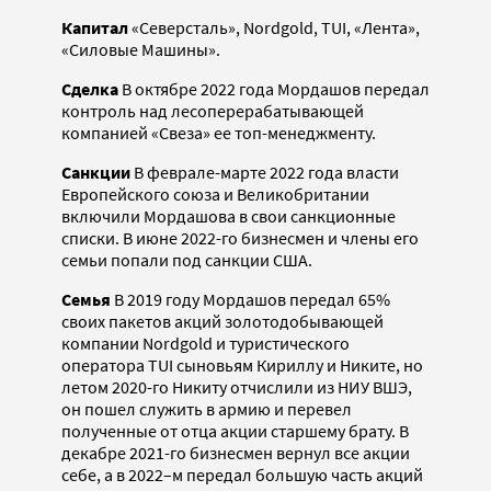
Капитал
«Северсталь», Nordgold, TUI, «Лента»,
«Силовые Машины».
Сделка
В октябре 2022 года Мордашов передал
контроль над лесоперерабатывающей
компанией «Свеза» ее топ-менеджменту.
Санкции
В феврале-марте 2022 года власти
Европейского союза и Великобритании
включили Мордашова в свои санкционные
списки. В июне 2022-го бизнесмен и члены его
семьи попали под санкции США.
Семья
В 2019 году Мордашов передал 65%
своих пакетов акций золотодобывающей
компании Nordgold и туристического
оператора TUI сыновьям Кириллу и Никите, но
летом 2020-го Никиту отчислили из НИУ ВШЭ,
он пошел служить в армию и перевел
полученные от отца акции старшему брату. В
декабре 2021-го бизнесмен вернул все акции
себе, а в 2022–м передал большую часть акций