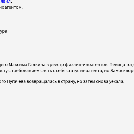
аявил
,
иноагентом.
ура
.
щего Максима Галкина в реестр физлиц-иноагентов. Певица тог
сту с требованием снять с себя статус иноагента, но Замоскво
ого Пугачева возвращалась в страну, но затем снова уехала.