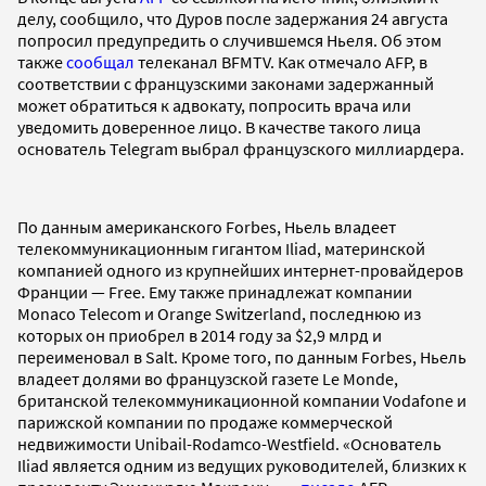
делу, сообщило, что Дуров после задержания 24 августа
попросил предупредить о случившемся Ньеля. Об этом
также
сообщал
телеканал BFMTV. Как отмечало AFP, в
соответствии с французскими законами задержанный
может обратиться к адвокату, попросить врача или
уведомить доверенное лицо. В качестве такого лица
основатель Telegram выбрал французского миллиардера.
По данным американского Forbes, Ньель владеет
телекоммуникационным гигантом Iliad, материнской
компанией одного из крупнейших интернет-провайдеров
Франции — Free. Ему также принадлежат компании
Monaco Telecom и Orange Switzerland, последнюю из
которых он приобрел в 2014 году за $2,9 млрд и
переименовал в Salt. Кроме того, по данным Forbes, Ньель
владеет долями во французской газете Le Monde,
британской телекоммуникационной компании Vodafone и
парижской компании по продаже коммерческой
недвижимости Unibail-Rodamco-Westfield. «Основатель
Iliad является одним из ведущих руководителей, близких к