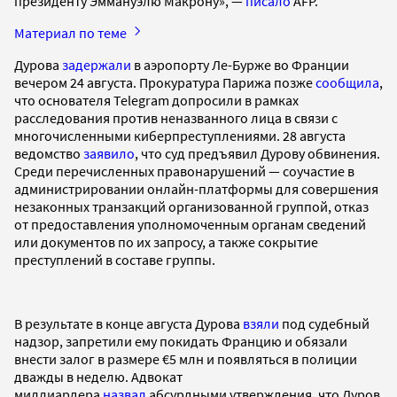
президенту Эммануэлю Макрону», —
писало
AFP.
Материал по теме
Дурова
задержали
в аэропорту Ле-Бурже во Франции
вечером 24 августа. Прокуратура Парижа позже
сообщила
,
что основателя Telegram допросили в рамках
расследования против неназванного лица в связи с
многочисленными киберпреступлениями. 28 августа
ведомство
заявило
, что суд предъявил Дурову обвинения.
Среди перечисленных правонарушений — соучастие в
администрировании онлайн-платформы для совершения
незаконных транзакций организованной группой, отказ
от предоставления уполномоченным органам сведений
или документов по их запросу, а также сокрытие
преступлений в составе группы.
В результате в конце августа Дурова
взяли
под судебный
надзор, запретили ему покидать Францию и обязали
внести залог в размере €5 млн и появляться в полиции
дважды в неделю. Адвокат
миллиардера
назвал
абсурдными утверждения, что Дуров