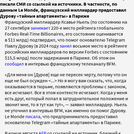
писали СМИ со ссылкой на источники. В частности, по
данным Le Monde, французский миллиардер предоставил
Дурову «тайные апартаменты» в Париже
Французский миллиардер Ксавье Ньель (по состоянию на
27 сентября
занимает
220-е место рейтинга глобального
Forbes Real-Time Billionaires, его состояние оценивается
в $11 млрд) подтвердил, что помог основателю Telegram
Павлу Дурову (в 2024 году
занял
восьмое место в рейтинге
российских миллиардеров по версии Forbes с состоянием
$15,5 млрд) после задержания в Париже. Об этом он
сообщил
в интервью французскому телеканалу BFM.
«Для меня он [Дуров] еще не пересек черту, потому что он
еще не был осужден <...> Но я могу вам сказать, что, когда
оказываются в тюрьме, появляются проблемы с законом,
все исчезают. Все в этом контексте исчезают. Когда у меня
есть друг, который попал в затруднительное положение и
звонит мне, то я тут как тут», — заявил миллиардер. Ньель
не уточнил в интервью BFM, как именно он помог Дурову.
Le Monde
писала
, что предприниматель предоставил
основателю Telegram «тайные апартаменты» в Париже.
В конце августа
AFP
со ссылкой на источник, близкий к