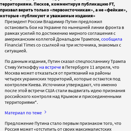
территориями. Песков, комментируя публикацию FT,
призвал верить только «первоисточникам», а не «фейкам»,
которые «публикуют и уважаемые издания»
Президент России Владимир Путин предложил
остановить бои на Украине по нынешней линии фронта в
рамках усилий по достижению мирного соглашения с
американским коллегой Дональдом Трампом,
сообщила
Financial Times со ссылкой на три источника, знакомых с
ситуацией.
По данным издания, Путин сказал спецпосланнику Трампа
Стиву Уиткоффу
на встрече
в Петербурге 11 апреля, что
Москва может отказаться от притязаний на районы
четырех украинских территорий, которые остаются под
контролем Киева. Источники утверждают, что именно
после этой встречи США стали выдвигать идею признания
российского контроля над Крымом и присоединенными
территориями*.
Материал по теме
Предложение Путина стало первым признаком того, что
Россия может «отступить от своих максималистских