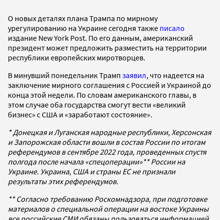
О новых деталях плана Трампа по мирному
урегулированию на Украине сегодня также
писало
издание New York Post. По его данным, американский
президент может предложить разместить на территории
республики европейских миротворцев.
В минувший понедельник Трамп
заявил
, что надеется на
заключение мирного соглашения с Россией и Украиной до
конца этой недели. По словам американского главы, в
этом случае оба государства смогут вести «великий
бизнес» с США и «заработают состояние».
* Донецкая и Луганская народные республики, Херсонская
и Запорожская области вошли в состав России по итогам
референдумов в сентябре 2022 года, проведенных спустя
полгода после начала «спецоперации»** России на
Украине. Украина, США и страны ЕС не признали
результаты этих референдумов.
** Согласно требованию Роскомнадзора, при подготовке
материалов о специальной операции на востоке Украины
все российские СМИ обязаны пользоваться информацией