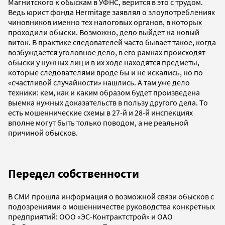
Магнитского к обыскам в УФНС, верится в это с трудом.
Ведь юрист фонда Hermitage заявлял о злоупотреблениях
чиновников именно тех налоговых органов, в которых
проходили обыски. Возможно, дело выйдет на новый
виток. В практике следователей часто бывает такое, когда
возбуждается уголовное дело, в его рамках происходят
обыски у нужных лиц и в их ходе находятся предметы,
которые следователями вроде бы и не искались, но по
«счастливой случайности» нашлись. А там уже дело
техники: кем, как и каким образом будет произведена
выемка нужных доказательств в пользу другого дела. То
есть мошеннические схемы в 27-й и 28-й инспекциях
вполне могут быть только поводом, а не реальной
причиной обысков.
Передел собственности
В СМИ прошла информация о возможной связи обысков с
подозрениями о мошенничестве руководства конкретных
предприятий: ООО «ЭС-Контрактстрой» и ОАО