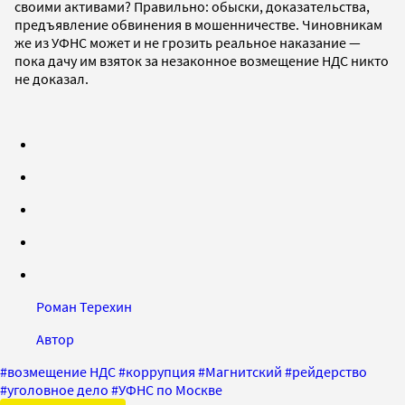
своими активами? Правильно: обыски, доказательства,
предъявление обвинения в мошенничестве. Чиновникам
же из УФНС может и не грозить реальное наказание —
пока дачу им взяток за незаконное возмещение НДС никто
не доказал.
Роман Терехин
Автор
#
возмещение НДС
#
коррупция
#
Магнитский
#
рейдерство
#
уголовное дело
#
УФНС по Москве