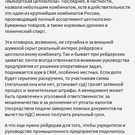
«Выборгская целлюлоза». Последнее, в частности,
назвали небольшим комбинатом, хотя в действительности
это один из крупнейших комбинатов России,
производящий полный ассортимент целлюлозно-
бумажных товаров, а также кормовые дрожжи и
технический спирт.
Эта оговорка, возможно, не случайна и за внешней
шумихой скрыт реальный интерес рейдеров к
целлюлозному комбинату. Так и бывает при рейдерских
захватах: почти всегда отвлекается внимание руководства
предприятия от решения оперативных задач,
поднимается шум в СМИ, особенно местных. Если дело
будет серьезно раскручено, то участникам схемы
(легальная она или нет, установит суд) грозят затяжной
процесс и значительные штрафы. А менеджмент может
быть привлечен к уголовной ответственности: за
мошенничество и за уклонение от уплаты налогов
(посредством подачи заведомо ложных документов на
вычет по НДС) можно получить реальный срок.
А что еще нужно рейдерам для того, чтобы учредители и
руководство промышленного предприятия поделилось