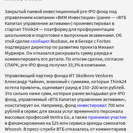
Закрытый паевой инвестиционный pre-IPO фонд под
управлением компании «ВИМ Инвестиции» (ранее — «ВТБ
Капитал управление активами») проинвестировал в
стартап Think24 — платформу для профориентации
школьников и подготовке к выпускным экзаменами. Об
этой сделке
сообщил
Rusbase, ее в беседе с Forbes
подтвердил директор по развитию проекта Михаил
Муджири. Он отказался раскрывать сумму раунда и
комментировать его детали. По итогам сделки, согласно
СПАРК, pre-IPO фонд получил 33,3% в компании.
Управляющий партнер фонда ИТ Skolkovo Ventures
Александр Чайкин, знакомый с суммами, которые Think24
хотела привлечь, оценивает раунд в 150–200 млн рублей.
Это сильно ниже сумм, которые ранее вкладывал pre-IPO
фонд, управляемый «ВТБ Капитал управление активами»,
констатирует он. Например, фонд
инвестировал
700 млн
рублей в сервис для заказа услуг временного персонала
массовых профессий Ventra Go, а также
принимал участие
в финансировании на $25 млн сервиса аренды самокатов
Whoosh. В пресс-службе ВТБ отказались от комментариев