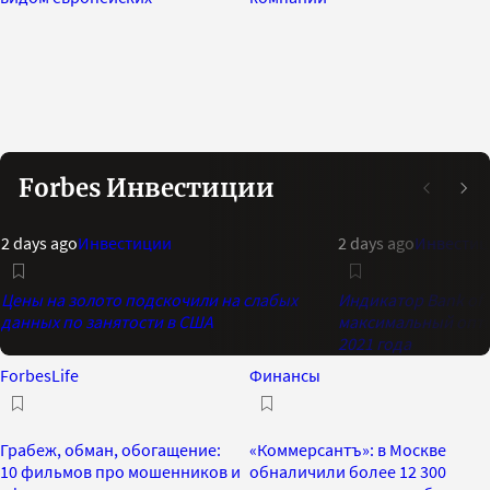
Forbes Инвестиции
2 days ago
Инвестиции
2 days ago
Инвестиц
Цены на золото подскочили на слабых
Индикатор Bank of 
данных по занятости в США
максимальный опти
2021 года
ForbesLife
Финансы
Грабеж, обман, обогащение:
«Коммерсантъ»: в Москве
10 фильмов про мошенников и
обналичили более 12 300