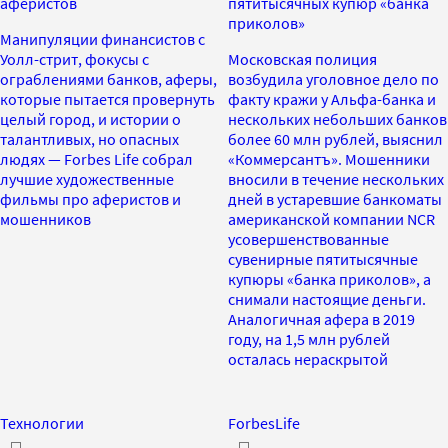
аферистов
пятитысячных купюр «банка
приколов»
Манипуляции финансистов с
Уолл-стрит, фокусы с
Московская полиция
ограблениями банков, аферы,
возбудила уголовное дело по
которые пытается провернуть
факту кражи у Альфа-банка и
целый город, и истории о
нескольких небольших банков
талантливых, но опасных
более 60 млн рублей, выяснил
людях — Forbes Life собрал
«Коммерсантъ». Мошенники
лучшие художественные
вносили в течение нескольких
фильмы про аферистов и
дней в устаревшие банкоматы
мошенников
американской компании NCR
усовершенствованные
сувенирные пятитысячные
купюры «банка приколов», а
снимали настоящие деньги.
Аналогичная афера в 2019
году, на 1,5 млн рублей
осталась нераскрытой
Технологии
ForbesLife