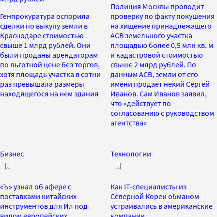
Полиция Москвы проводит
Генпрокуратура оспорила
проверку по факту покушения
сделки по выкупу земли в
на хищение принадлежащего
Краснодаре стоимостью
АСВ земельного участка
свыше 1 млрд рублей. Они
площадью более 0,5 млн кв. м
были проданы арендаторам
и кадастровой стоимостью
по льготной цене без торгов,
свыше 2 млрд рублей. По
хотя площадь участка в сотни
данным АСВ, земли от его
раз превышала размеры
имени продает некий Сергей
находящегося на нем здания
Иванов. Сам Иванов заявил,
что «действует по
согласованию с руководством
агентства»
Бизнес
Технологии
«Ъ» узнал об афере с
Как IT-специалисты из
поставками китайских
Северной Кореи обманом
инструментов для Ил под
устраивались в американские
видом европейских
компании