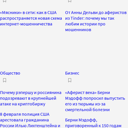
«Мясники» в сети: как в США
От Анны Дельви до аферистов
распространяется новая схема
из Tinder: почему мы так
интернет-мошенничества
любим истории про
мошенников
Общество
Бизнес
Почему рэпершу и россиянина
«Аферист века» Берни
подозревают в крупнейшей
Мэдофф попросил выпустить
атаке на криптобиржу
его из тюрьмы из-за
смертельной болезни
8 февраля полиция США
арестовала гражданина
Берни Мэдофф,
России Илью Лихтенштейна и
приговоренный к 150 годам