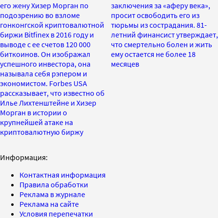
его жену Хизер Морган по
заключения за «аферу века»,
подозрению во взломе
просит освободить его из
гонконгской криптовалютной
тюрьмы из сострадания. 81-
биржи Bitfinex в 2016 году и
летний финансист утверждает,
выводе с ее счетов 120 000
что смертельно болен и жить
биткоинов. Он изображал
ему остается не более 18
успешного инвестора, она
месяцев
называла себя рэпером и
экономистом. Forbes USA
рассказывает, что известно об
Илье Лихтенштейне и Хизер
Морган в истории о
крупнейшей атаке на
криптовалютную биржу
Информация:
Контактная информация
Правила обработки
Реклама в журнале
Реклама на сайте
Условия перепечатки