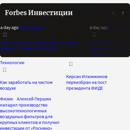
Forbes Инвестиции
a day ago
Инвестиции
a day ago
Инвестиц
Цены на золото подскочили на слабых
Индикатор Bank of 
данных по занятости в США
максимальный опти
2021 года
Технологии
Кирсан Илюмжинов
Как заработать на чистом
переизбран на пост
воздухе
президента ФИДЕ
Физик Алексей Першин
наладил производство
высокотехнологичных
воздушных фильтров для
крупных клиентов и получил
инвестиции от «Роснано»