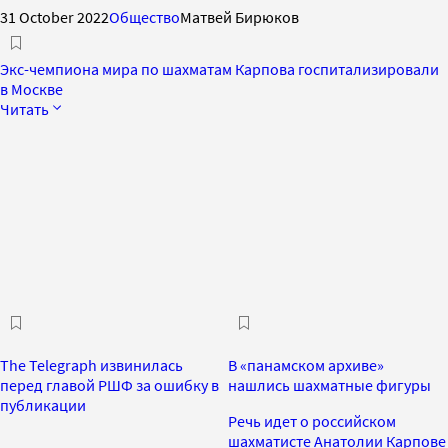
31 October 2022
Общество
Матвей Бирюков
Экс-чемпиона мира по шахматам Карпова госпитализировали
в Москве
Читать
The Telegraph извинилась
В «панамском архиве»
перед главой РШФ за ошибку в
нашлись шахматные фигуры
публикации
Речь идет о российском
шахматисте Анатолии Карпове