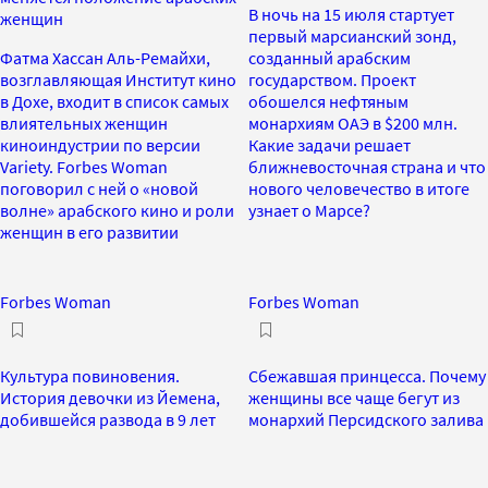
В ночь на 15 июля стартует
женщин
первый марсианский зонд,
Фатма Хассан Аль-Ремайхи,
созданный арабским
возглавляющая Институт кино
государством. Проект
в Дохе, входит в список самых
обошелся нефтяным
влиятельных женщин
монархиям ОАЭ в $200 млн.
киноиндустрии по версии
Какие задачи решает
Variety. Forbes Woman
ближневосточная страна и что
поговорил с ней о «новой
нового человечество в итоге
волне» арабского кино и роли
узнает о Марсе?
женщин в его развитии
Forbes Woman
Forbes Woman
Культура повиновения.
Сбежавшая принцесса. Почему
История девочки из Йемена,
женщины все чаще бегут из
добившейся развода в 9 лет
монархий Персидского залива