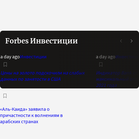
Forbes Инвестиции
a day ago
Инвестиции
a day ago
Инвестиц
Цены на золото подскочили на слабых
Индикатор Bank of 
данных по занятости в США
максимальный опти
2021 года
«Аль-Каида» заявила о
причастности к волнениям в
арабских странах