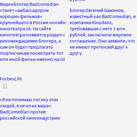
Видеоблогер BadComedian
станет «амбассадором
Блогер Евгений Баженов,
хороших фильмов»
известный как BadComedian, и
крупнейшего в России онлайн-
компания Kinodanz,
кинотеатра ivi. На сайте
требовавшая с него 1 млн
кинотеатра появится раздел с
рублей, заключили мировое
рекомендациями блогера, а
соглашение. Они заявили, что
сам он будет предлагать
не имеют претензий друг к
подписчикам посмотреть тот
другу
или иной фильм именно на ivi
ForbesLife
«Я не понимаю логику этих
людей, я не из их мира»:
BadComedian против
российской киноиндустрии