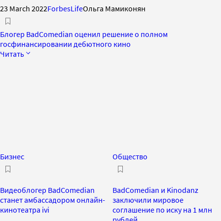
23 March 2022
ForbesLife
Ольга Мамиконян
Блогер BadComedian оценил решение о полном
госфинансировании дебютного кино
Читать
Бизнес
Общество
Видеоблогер BadComedian
BadComedian и Kinodanz
станет амбассадором онлайн-
заключили мировое
кинотеатра ivi
соглашение по иску на 1 млн
рублей