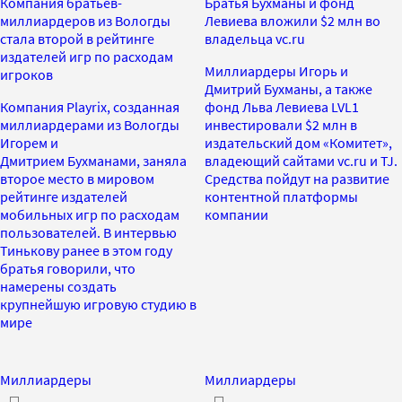
Компания братьев-
Братья Бухманы и фонд
миллиардеров из Вологды
Левиева вложили $2 млн во
стала второй в рейтинге
владельца vc.ru
издателей игр по расходам
Миллиардеры Игорь и
игроков
Дмитрий Бухманы, а также
Компания Playrix, созданная
фонд Льва Левиева LVL1
миллиардерами из Вологды
инвестировали $2 млн в
Игорем и
издательский дом «Комитет»,
Дмитрием Бухманами, заняла
владеющий сайтами vc.ru и TJ.
второе место в мировом
Средства пойдут на развитие
рейтинге издателей
контентной платформы
мобильных игр по расходам
компании
пользователей. В интервью
Тинькову ранее в этом году
братья говорили, что
намерены создать
крупнейшую игровую студию в
мире
Миллиардеры
Миллиардеры