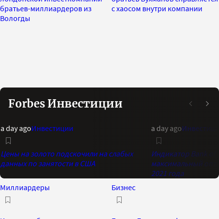
братьев-миллиардеров из
с хаосом внутри компании
Вологды
Forbes Инвестиции
a day ago
Инвестиции
a day ago
Инвестиц
Цены на золото подскочили на слабых
Индикатор Bank of 
данных по занятости в США
максимальный опти
2021 года
Миллиардеры
Бизнес