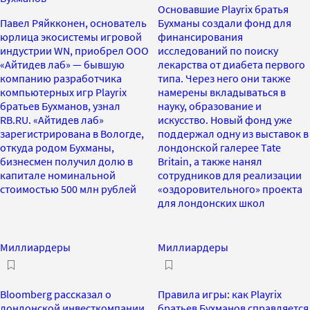
Основавшие Playrix братья
Павел Ряйкконен, основатель
Бухманы создали фонд для
юрлица экосистемы игровой
финансирования
индустрии WN, приобрел ООО
исследований по поиску
«Айтидев лаб» — бывшую
лекарства от диабета первого
компанию разработчика
типа. Через него они также
компьютерных игр Playrix
намерены вкладываться в
братьев Бухманов, узнал
науку, образование и
RB.RU. «Айтидев лаб»
искусство. Новый фонд уже
зарегистрирована в Вологде,
поддержал одну из выставок в
откуда родом Бухманы,
лондонской галерее Tate
бизнесмен получил долю в
Britain, а также нанял
капитале номинальной
сотрудников для реализации
стоимостью 500 млн рублей
«оздоровительного» проекта
для лондонских школ
Миллиардеры
Миллиардеры
Bloomberg рассказал о
Правила игры: как Playrix
лондонской инвесткомпании
братьев Бухманов справляется