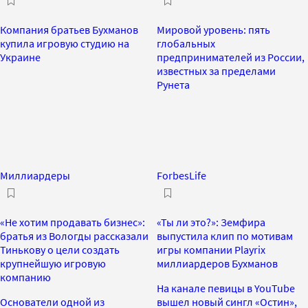
Компания братьев Бухманов
Мировой уровень: пять
купила игровую студию на
глобальных
Украине
предпринимателей из России,
известных за пределами
Рунета
Миллиардеры
ForbesLife
«Не хотим продавать бизнес»:
«Ты ли это?»: Земфира
братья из Вологды рассказали
выпустила клип по мотивам
Тинькову о цели создать
игры компании Playrix
крупнейшую игровую
миллиардеров Бухманов
компанию
На канале певицы в YouTube
Основатели одной из
вышел новый сингл «Остин»,