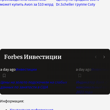
может купить Avon за $10 млрд
Dr.Scheller группе Coty
Forbes Инвестиции
a day ago
Инвестиции
a day ago
Инвестиц
Цены на золото подскочили на слабых
Индикатор Bank of 
данных по занятости в США
максимальный опти
2021 года
Информация:
Контактная информация