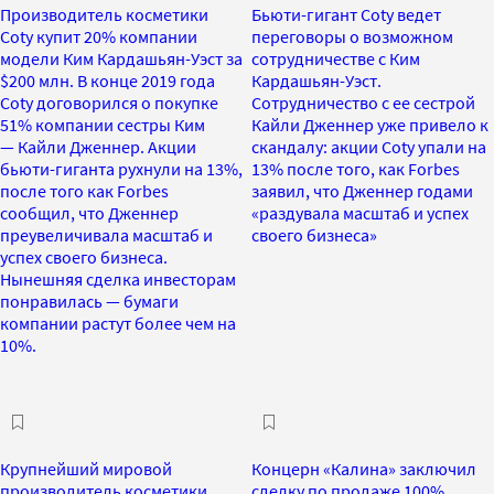
Производитель косметики
Бьюти-гигант Coty ведет
Coty купит 20% компании
переговоры о возможном
модели Ким Кардашьян-Уэст за
сотрудничестве с Ким
$200 млн. В конце 2019 года
Кардашьян-Уэст.
Coty договорился о покупке
Сотрудничество с ее сестрой
51% компании сестры Ким
Кайли Дженнер уже привело к
— Кайли Дженнер. Акции
скандалу: акции Coty упали на
бьюти-гиганта рухнули на 13%,
13% после того, как Forbes
после того как Forbes
заявил, что Дженнер годами
сообщил, что Дженнер
«раздувала масштаб и успех
преувеличивала масштаб и
своего бизнеса»
успех своего бизнеса.
Нынешняя сделка инвесторам
понравилась — бумаги
компании растут более чем на
10%.
Крупнейший мировой
Концерн «Калина» заключил
производитель косметики
сделку по продаже 100%