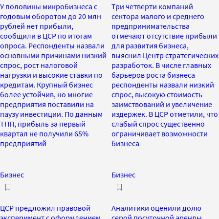
У половины микробизнеса с
Три четверти компаний
годовым оборотом до 20 млн
сектора малого и среднего
рублей нет прибыли,
предпринимательства
сообщили в ЦСР по итогам
отмечают отсутствие прибыли
опроса. Респонденты назвали
для развития бизнеса,
основными причинами низкий
выяснил Центр стратегических
спрос, рост налоговой
разработок. В числе главных
нагрузки и высокие ставки по
барьеров роста бизнеса
кредитам. Крупный бизнес
респонденты назвали низкий
более устойчив, но многие
спрос, высокую стоимость
предприятия поставили на
заимствований и увеличение
паузу инвестиции. По данным
издержек. В ЦСР отметили, что
ТПП, прибыль за первый
слабый спрос существенно
квартал не получили 65%
ограничивает возможности
предприятий
бизнеса
Бизнес
Бизнес
ЦСР предложил правовой
Аналитики оценили долю
эксперимент с оформлением
серой посуточной аренды