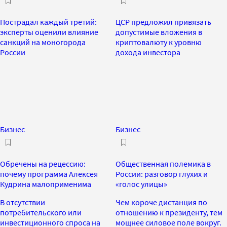
Пострадал каждый третий:
ЦСР предложил привязать
эксперты оценили влияние
допустимые вложения в
санкций на моногорода
криптовалюту к уровню
России
дохода инвестора
Бизнес
Бизнес
Обречены на рецессию:
Общественная полемика в
почему программа Алексея
России: разговор глухих и
Кудрина малоприменима
«голос улицы»
В отсутствии
Чем короче дистанция по
потребительского или
отношению к президенту, тем
инвестиционного спроса на
мощнее силовое поле вокруг.