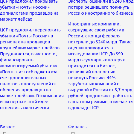
ЦСР предложил покрывать
Эксперты оценили в $240 млрд
убытки «Почты России»
потери решившего покинуть
допналогами продавцов на
Россию иностранного бизнеса
маркетплейсах
Иностранные компании,
ЦСР предложил переложить
свернувшие свою работу в
убытки «Почты России» в
России, с конца февраля
регионах на продавцов
потеряли до $240 млрд. Такие
крупнейших маркетплейсов.
оценки приводятся в
Предлагается, в частности,
исследовании ЦСР. До $90
финансировать
млрд в суммарных потерях
«компенсируемый убыток»
приходится на бизнес,
«Почты» из госбюджета «за
решивший полностью
счет дополнительных
покинуть Россию. 44%
налоговых поступлений от
зарубежных компаний с
обеления продавцов на
выручкой в России от 5,7 млрд
маркетплейсах». Госкомпания
рублей продолжают работать
и эксперты к этой идее
в штатном режиме, отмечается
отнеслись скептически
в докладе ЦСР
Бизнес
Финансы