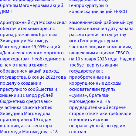
братьям Магомедовым акций
Генпрокуратуры о
ДВМП
конфискации акций FESCO
Арбитражный суд Москвы снял
Хамовнический районный суд
обеспечительный арест с
Москвы назначил дату начала
принадлежавших братьям
рассмотрения по существу
Зиявудину и Магомеду
иска Генпрокуратуры к
Магомедовым 49,99% акций
частным лицам и компаниям,
«Дальневосточного морского
владеющим акциями FESCO,
пароходства». Необходимость
на 10 января 2023 года. Надзор
в нем отпала в связи с
требует вернуть акции
обращением акций в доход
государству как
государства. В конце 2022 года
приобретенные на
по делу о создании
коррупционные доходы
преступного сообщества и
основателями группы
хищении 11 млрд рублей
«Сумма», братьями
бюджетных средств экс-
Магомедовыми. На
участника списка Forbes
предварительной встрече
Зиявудина Магомедова
сторон ответчики требовали
приговорили к 19 годам
отклонить иск как
колонии, а экс-сенатора
неправосудный, но суд им
Магомеда Магомедова к 18
отказал