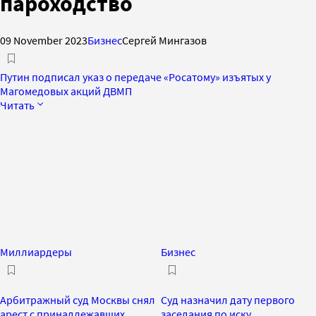
пароходство
09 November 2023
Бизнес
Сергей Мингазов
Путин подписал указ о передаче «Росатому» изъятых у
Магомедовых акций ДВМП
Читать
Миллиардеры
Бизнес
Арбитражный суд Москвы снял
Суд назначил дату первого
арест с принадлежавших
заседания по иску