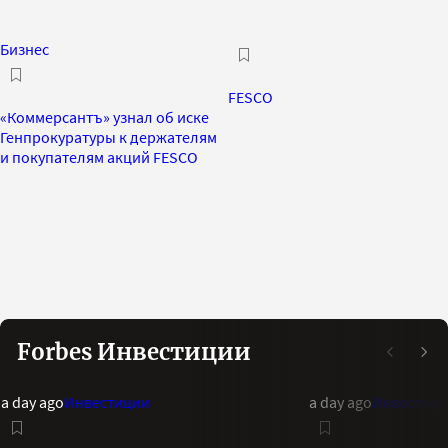
Бизнес
FESCO
«Коммерсантъ» узнал об иске
Генпрокуратуры к держателям
и покупателям акций FESCO
Forbes Инвестиции
a day ago
Инвестиции
a day ago
Инвестиц