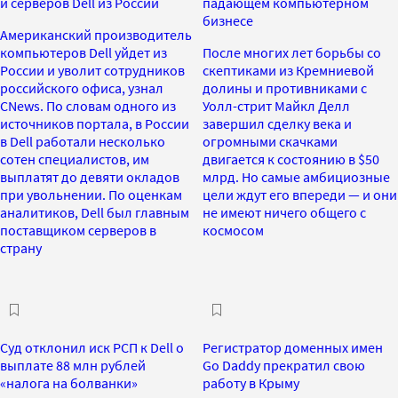
и серверов Dell из России
падающем компьютерном
бизнесе
Американский производитель
компьютеров Dell уйдет из
После многих лет борьбы со
России и уволит сотрудников
скептиками из Кремниевой
российского офиса, узнал
долины и противниками с
CNews. По словам одного из
Уолл-стрит Майкл Делл
источников портала, в России
завершил сделку века и
в Dell работали несколько
огромными скачками
сотен специалистов, им
двигается к состоянию в $50
выплатят до девяти окладов
млрд. Но самые амбициозные
при увольнении. По оценкам
цели ждут его впереди — и они
аналитиков, Dell был главным
не имеют ничего общего с
поставщиком серверов в
космосом
страну
Суд отклонил иск РСП к Dell о
Регистратор доменных имен
выплате 88 млн рублей
Go Daddy прекратил свою
«налога на болванки»
работу в Крыму