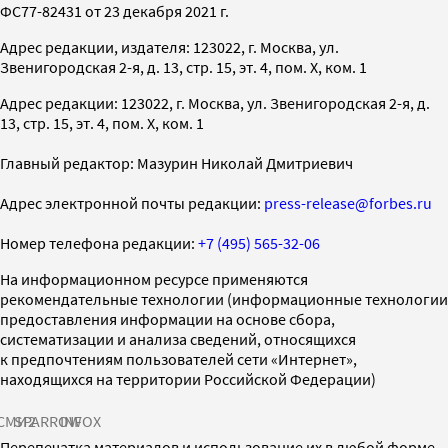
ФС77-82431 от 23 декабря 2021 г.
Адрес редакции, издателя: 123022, г. Москва, ул.
Звенигородская 2-я, д. 13, стр. 15, эт. 4, пом. X, ком. 1
Адрес редакции: 123022, г. Москва, ул. Звенигородская 2-я, д.
13, стр. 15, эт. 4, пом. X, ком. 1
Главный редактор: Мазурин Николай Дмитриевич
Адрес электронной почты редакции:
press-release@forbes.ru
Номер телефона редакции:
+7 (495) 565-32-06
На информационном ресурсе применяются
рекомендательные технологии (информационные технологии
предоставления информации на основе сбора,
систематизации и анализа сведений, относящихся
к предпочтениям пользователей сети «Интернет»,
находящихся на территории Российской Федерации)
СМИ2
SPARROW
INFOX
Перепечатка материалов и использование их в любой форме,