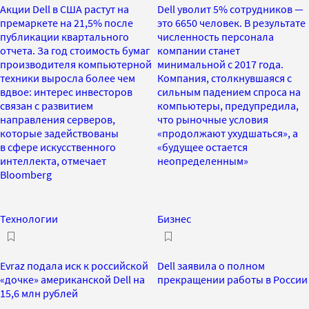
Акции Dell в США растут на
Dell уволит 5% сотрудников —
премаркете на 21,5% после
это 6650 человек. В результате
публикации квартального
численность персонала
отчета. За год стоимость бумаг
компании станет
производителя компьютерной
минимальной с 2017 года.
техники выросла более чем
Компания, столкнувшаяся с
вдвое: интерес инвесторов
сильным падением спроса на
связан с развитием
компьютеры, предупредила,
направления серверов,
что рыночные условия
которые задействованы
«продолжают ухудшаться», а
в сфере искусственного
«будущее остается
интеллекта, отмечает
неопределенным»
Bloomberg
Технологии
Бизнес
Evraz подала иск к российской
Dell заявила о полном
«дочке» американской Dell на
прекращении работы в России
15,6 млн рублей