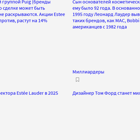
й группой Puig (бренды
Сын основателей косметическо
, о сделке может быть
ему было 92 года. В основанн
не раскрываются. Акции Estee
1995 году Леонард Лаудер выв
против, растут на 14%
таких брендов, как MAC, Bobbi
американцев с 1982 года
Миллиардеры
тора Estée Lauder в 2025
Дизайнер Том Форд станет мил