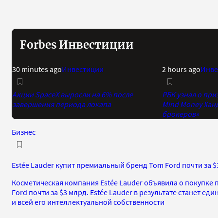
Forbes Инвестиции
30 minutes ago
Инвестиции
2 hours ago
Инве
Акции SpaceX выросли на 6% после
РБК узнал о при
завершения периода локапа
Mind Money Хан
брокеров»
Бизнес
Estée Lauder купит премиальный бренд Tom Ford почти за $
Косметическая компания Estée Lauder объявила о покупке
Ford почти за $3 млрд. Estée Lauder в результате станет е
и всей его интеллектуальной собственности