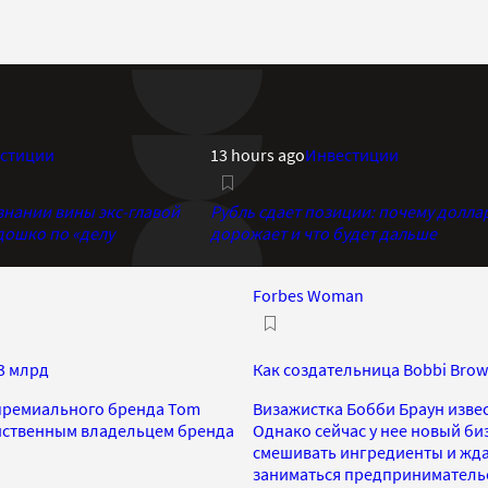
стиции
13 hours ago
Инвестиции
знании вины экс-главой
Рубль сдает позиции: почему долла
дошко по «делу
дорожает и что будет дальше
Forbes Woman
3 млрд
Как создательница Bobbi Brow
 премиального бренда Tom
Визажистка Бобби Браун изве
динственным владельцем бренда
Однако сейчас у нее новый би
смешивать ингредиенты и жда
заниматься предприниматель