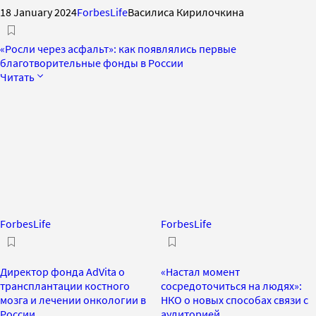
18 January 2024
ForbesLife
Василиса Кирилочкина
«Росли через асфальт»: как появлялись первые
благотворительные фонды в России
Читать
ForbesLife
ForbesLife
Директор фонда AdVita о
«Настал момент
трансплантации костного
сосредоточиться на людях»:
мозга и лечении онкологии в
НКО о новых способах связи с
России
аудиторией