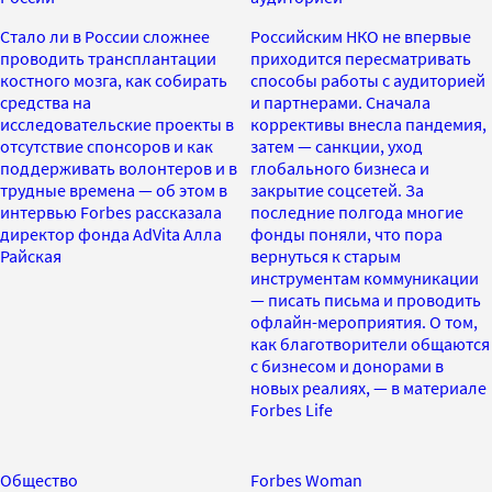
Стало ли в России сложнее
Российским НКО не впервые
проводить трансплантации
приходится пересматривать
костного мозга, как собирать
способы работы с аудиторией
средства на
и партнерами. Сначала
исследовательские проекты в
коррективы внесла пандемия,
отсутствие спонсоров и как
затем — санкции, уход
поддерживать волонтеров и в
глобального бизнеса и
трудные времена — об этом в
закрытие соцсетей. За
интервью Forbes рассказала
последние полгода многие
директор фонда AdVita Алла
фонды поняли, что пора
Райская
вернуться к старым
инструментам коммуникации
— писать письма и проводить
офлайн-мероприятия. О том,
как благотворители общаются
с бизнесом и донорами в
новых реалиях, — в материале
Forbes Life
Общество
Forbes Woman