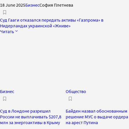
18 June 2025
Бизнес
София Плетнева
Суд Гааги отказался передать активы «Газпрома» в
Нидерландах украинской «Жниве»
Читать
Бизнес
Общество
Суд в Лондоне разрешил
Байден назвал обоснованным
России не выплачивать $207,8
решение МУС о выдаче ордера
млн за энергоактивы в Крыму
на арест Путина