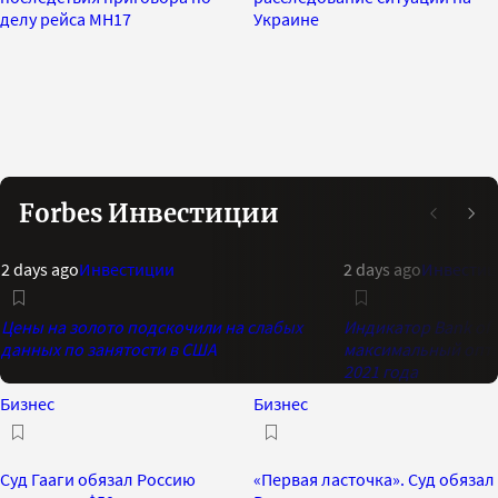
делу рейса MH17
Украине
Forbes Инвестиции
2 days ago
Инвестиции
2 days ago
Инвестиц
Цены на золото подскочили на слабых
Индикатор Bank of 
данных по занятости в США
максимальный опти
2021 года
Бизнес
Бизнес
Суд Гааги обязал Россию
«Первая ласточка». Суд обязал