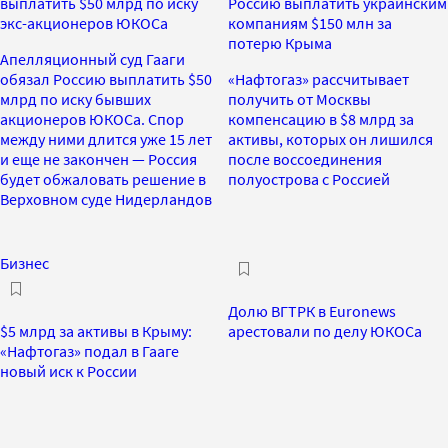
выплатить $50 млрд по иску
Россию выплатить украинским
экс-акционеров ЮКОСа
компаниям $150 млн за
потерю Крыма
Апелляционный суд Гааги
обязал Россию выплатить $50
«Нафтогаз» рассчитывает
млрд по иску бывших
получить от Москвы
акционеров ЮКОСа. Спор
компенсацию в $8 млрд за
между ними длится уже 15 лет
активы, которых он лишился
и еще не закончен — Россия
после воссоединения
будет обжаловать решение в
полуострова с Россией
Верховном суде Нидерландов
Бизнес
Долю ВГТРК в Euronews
$5 млрд за активы в Крыму:
арестовали по делу ЮКОСа
«Нафтогаз» подал в Гааге
новый иск к России