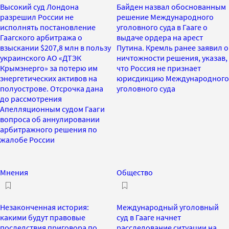
Высокий суд Лондона
Байден назвал обоснованным
разрешил России не
решение Международного
исполнять постановление
уголовного суда в Гааге о
Гаагского арбитража о
выдаче ордера на арест
взыскании $207,8 млн в пользу
Путина. Кремль ранее заявил о
украинского АО «ДТЭК
ничтожности решения, указав,
Крымэнерго» за потерю им
что Россия не признает
энергетических активов на
юрисдикцию Международного
полуострове. Отсрочка дана
уголовного суда
до рассмотрения
Апелляционным судом Гааги
вопроса об аннулировании
арбитражного решения по
жалобе России
Мнения
Общество
Незаконченная история:
Международный уголовный
какими будут правовые
суд в Гааге начнет
последствия приговора по
расследование ситуации на