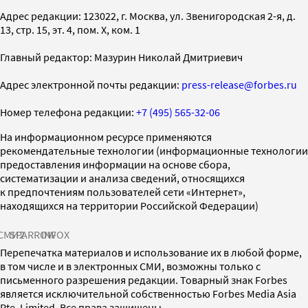
Адрес редакции: 123022, г. Москва, ул. Звенигородская 2-я, д.
13, стр. 15, эт. 4, пом. X, ком. 1
Главный редактор: Мазурин Николай Дмитриевич
Адрес электронной почты редакции:
press-release@forbes.ru
Номер телефона редакции:
+7 (495) 565-32-06
На информационном ресурсе применяются
рекомендательные технологии (информационные технологии
предоставления информации на основе сбора,
систематизации и анализа сведений, относящихся
к предпочтениям пользователей сети «Интернет»,
находящихся на территории Российской Федерации)
СМИ2
SPARROW
INFOX
Перепечатка материалов и использование их в любой форме,
в том числе и в электронных СМИ, возможны только с
письменного разрешения редакции. Товарный знак Forbes
является исключительной собственностью Forbes Media Asia
Pte. Limited. Все права защищены.