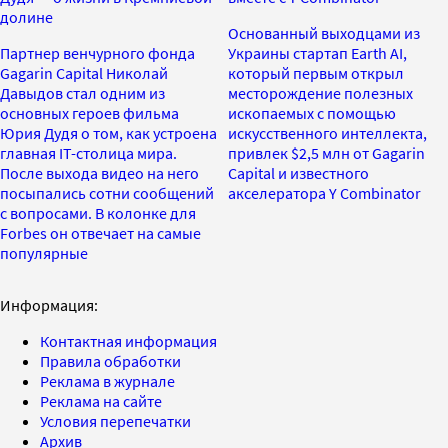
долине
Основанный выходцами из
Партнер венчурного фонда
Украины стартап Earth AI,
Gagarin Capital Николай
который первым открыл
Давыдов стал одним из
месторождение полезных
основных героев фильма
ископаемых с помощью
Юрия Дудя о том, как устроена
искусственного интеллекта,
главная IT-cтолица мира.
привлек $2,5 млн от Gagarin
После выхода видео на него
Capital и известного
посыпались сотни сообщений
акселератора Y Combinator
с вопросами. В колонке для
Forbes он отвечает на самые
популярные
Информация:
Контактная информация
Правила обработки
Реклама в журнале
Реклама на сайте
Условия перепечатки
Архив