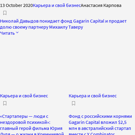
13 October 2020
Карьера и свой бизнес
Анастасия Карпова
Николай Давыдов покидает фонд Gagarin Capital и продает
долю своему партнеру Михаилу Таверу
Читать
Карьера и свой бизнес
Карьера и свой бизнес
«Стартаперы — люди с
Фонд с российскими корнями
нездоровой психикой»:
Gagarin Capital вложил $2,5
главный герой фильма Юрия
млн в австралийский стартап
Дудя — о жизни в Кремниевой
вместе с Y Combinator