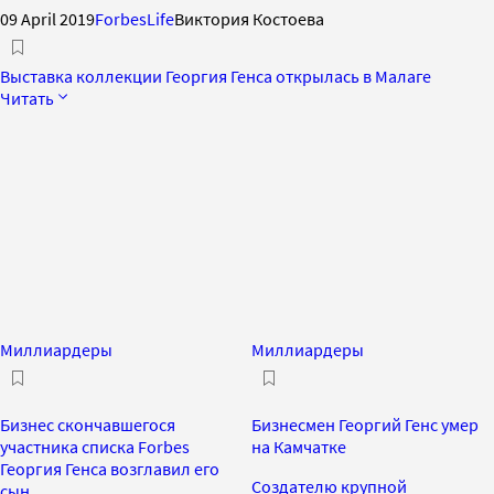
09 April 2019
ForbesLife
Виктория Костоева
Выставка коллекции Георгия Генса открылась в Малаге
Читать
Миллиардеры
Миллиардеры
Бизнес скончавшегося
Бизнесмен Георгий Генс умер
участника списка Forbes
на Камчатке
Георгия Генса возглавил его
Создателю крупной
сын