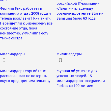
российской IT-компании
Филипп Генс работает в
«Ланит» и владельцу
компаниях отца с 2008 года и
розничных сетей re:Store и
теперь возглавит ГК «Ланит».
Samsung было 63 года
Перейдет ли к бизнесмену все
состояние отца, пока
неизвестно, у Филиппа есть
также сестра
Миллиардеры
Миллиардеры
Миллиардер Георгий Генс
Журнал об успехе и для
рассказал, как не потерять
успешных людей. 15
вкус к предпринимательству
миллиардеров поздравили
Forbes со 100-летием