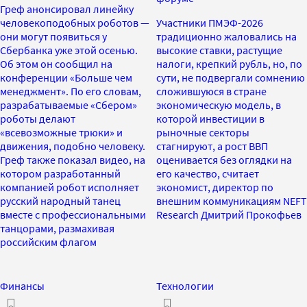
Греф анонсировал линейку
человекоподобных роботов —
Участники ПМЭФ-2026
они могут появиться у
традиционно жаловались на
Сбербанка уже этой осенью.
высокие ставки, растущие
Об этом он сообщил на
налоги, крепкий рубль, но, по
конференции «Больше чем
сути, не подвергали сомнению
менеджмент». По его словам,
сложившуюся в стране
разрабатываемые «Сбером»
экономическую модель, в
роботы делают
которой инвестиции в
«всевозможные трюки» и
рыночные секторы
движения, подобно человеку.
стагнируют, а рост ВВП
Греф также показал видео, на
оценивается без оглядки на
котором разработанный
его качество, считает
компанией робот исполняет
экономист, директор по
русский народный танец
внешним коммуникациям NEFT
вместе с профессиональными
Research Дмитрий Прокофьев
танцорами, размахивая
российским флагом
Финансы
Технологии