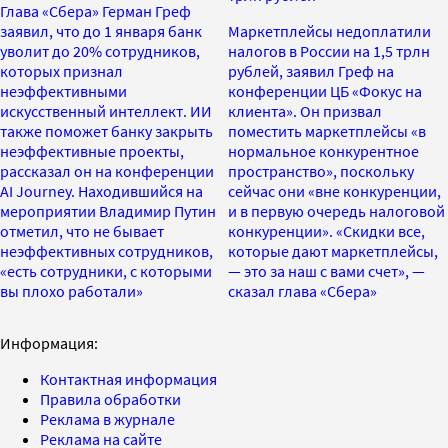
Глава «Сбера» Герман Греф
заявил, что до 1 января банк
Маркетплейсы недоплатили
уволит до 20% сотрудников,
налогов в России на 1,5 трлн
которых признал
рублей, заявил Греф на
неэффективными
конференции ЦБ «Фокус на
искусственный интеллект. ИИ
клиента». Он призвал
также поможет банку закрыть
поместить маркетплейсы «в
неэффективные проекты,
нормальное конкурентное
рассказал он на конференции
пространство», поскольку
AI Journey. Находившийся на
сейчас они «вне конкуренции,
мероприятии Владимир Путин
и в первую очередь налоговой
отметил, что не бывает
конкуренции». «Скидки все,
неэффективных сотрудников,
которые дают маркетплейсы,
«есть сотрудники, с которыми
— это за наш с вами счет», —
вы плохо работали»
сказал глава «Сбера»
Информация:
Контактная информация
Правила обработки
Реклама в журнале
Реклама на сайте