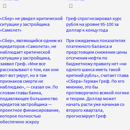
«Сбер» не увидел критической
Греф спрогнозировал курс
ситуации у застройщика
рубля на уровне 95-100 за
«Самолет»
доллар к концу года
«Сбер», являющийся одним из
При ожидаемых показателях
кредиторов «Самолета», не
платежного баланса и
наблюдает критической
предстоящем снижении цены
ситуации у застройщика,
отсечения нефти по
заявил Греф. «Мне все
бюджетному правилу нет «ни
рассказывают о том, как они
одного шанса иметь такой
вот-вот умрут, но я там
крепкий рубль», считает глава
признаков смерти не
«Сбера» Герман Греф. По его
наблюдаю», — сказал он. По
мнению, это бы
словам главы банка,
противоречило всякой логике
подавляющее большинство
и теории. Доллар может
кредитов застройщика —
начать расти уже начиная со
проектное финансирование,
второго квартала,
которое полностью
прогнозирует Греф
обеспечено эскроу