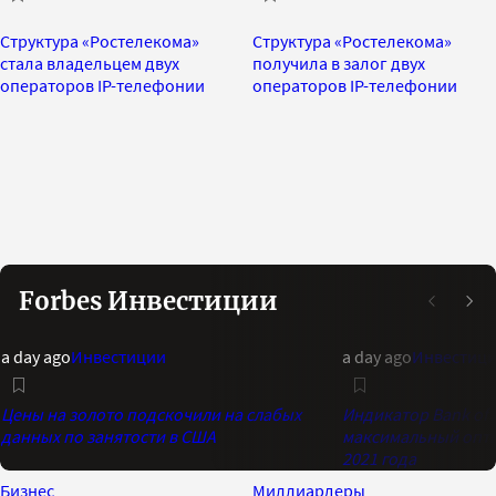
Структура «Ростелекома»
Структура «Ростелекома»
стала владельцем двух
получила в залог двух
операторов IP-телефонии
операторов IP-телефонии
Forbes Инвестиции
a day ago
Инвестиции
a day ago
Инвестиц
Цены на золото подскочили на слабых
Индикатор Bank of 
данных по занятости в США
максимальный опти
2021 года
Бизнес
Миллиардеры