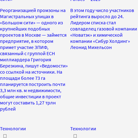
Реорганизацией промзоны на
В этом году число участников
Магистральных улицах в
рейтинга выросло до 24.
«Большом сити» — одного из
Лидером списка стал
крупнейших подобных
совладелец газовой компании
проектов в Москве — займется
«Новатэк» и химической
предприятие, в котором
компании «Сибур Холдинг»
примет участие ЗПИФ,
Леонид Михельсон
связанный с группой ЕСН
миллиардера Григория
Березкина, пишут «Ведомости»
со ссылкой на источники. На
площади более 73 га
планируется построить почти
3,3 млн кв. м недвижимости,
общие инвестиции в проект
могут составить 1,27 трлн
рублей
Технологии
Технологии