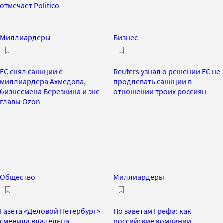
отмечает Politico
Миллиардеры
Бизнес
ЕС снял санкции с
Reuters узнал о решении ЕС не
миллиардера Ахмедова,
продлевать санкции в
бизнесмена Березкина и экс-
отношении троих россиян
главы Ozon
Общество
Миллиардеры
Газета «Деловой Петербург»
По заветам Грефа: как
сменила владельца
российские компании