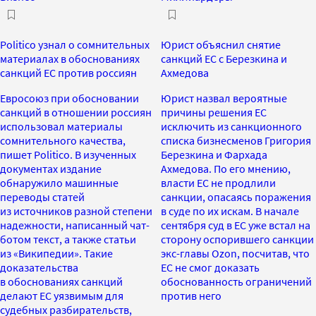
Politico узнал о сомнительных
Юрист объяснил снятие
материалах в обоснованиях
санкций ЕС с Березкина и
санкций ЕС против россиян
Ахмедова
Евросоюз при обосновании
Юрист назвал вероятные
санкций в отношении россиян
причины решения ЕС
использовал материалы
исключить из санкционного
сомнительного качества,
списка бизнесменов Григория
пишет Politico. В изученных
Березкина и Фархада
документах издание
Ахмедова. По его мнению,
обнаружило машинные
власти ЕС не продлили
переводы статей
санкции, опасаясь поражения
из источников разной степени
в суде по их искам. В начале
надежности, написанный чат-
сентября суд в ЕС уже встал на
ботом текст, а также статьи
сторону оспорившего санкции
из «Википедии». Такие
экс-главы Ozon, посчитав, что
доказательства
ЕС не смог доказать
в обоснованиях санкций
обоснованность ограничений
делают ЕС уязвимым для
против него
судебных разбирательств,