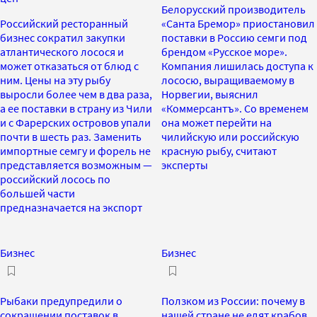
Белорусский производитель
Российский ресторанный
«Санта Бремор» приостановил
бизнес сократил закупки
поставки в Россию семги под
атлантического лосося и
брендом «Русское море».
может отказаться от блюд с
Компания лишилась доступа к
ним. Цены на эту рыбу
лососю, выращиваемому в
выросли более чем в два раза,
Норвегии, выяснил
а ее поставки в страну из Чили
«Коммерсантъ». Со временем
и с Фарерских островов упали
она может перейти на
почти в шесть раз. Заменить
чилийскую или российскую
импортные семгу и форель не
красную рыбу, считают
представляется возможным —
эксперты
российский лосось по
большей части
предназначается на экспорт
Бизнес
Бизнес
Рыбаки предупредили о
Ползком из России: почему в
сокращении поставок в
нашей стране не едят крабов