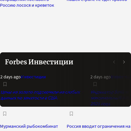
Россию лосося и креветок
Forbes Инвестиции
2 days ago
Инвестиции
2 days ago
Инвестиц
Цены на золото подскочили на слабых
Индикатор Bank of 
данных по занятости в США
максимальный опти
2021 года
Мурманский рыбокомбинат
Россия вводит ограничения на