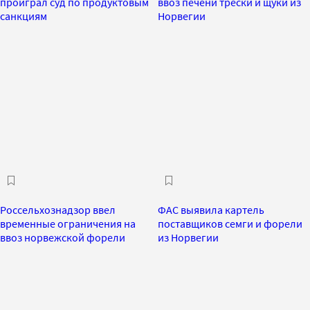
проиграл суд по продуктовым
ввоз печени трески и щуки из
санкциям
Норвегии
Россельхознадзор ввел
ФАС выявила картель
временные ограничения на
поставщиков семги и форели
ввоз норвежской форели
из Норвегии