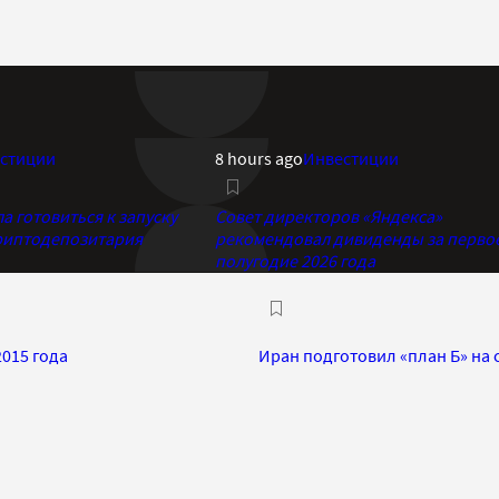
стиции
8 hours ago
Инвестиции
 готовиться к запуску
Совет директоров «Яндекса»
риптодепозитария
рекомендовал дивиденды за перво
полугодие 2026 года
015 года
Иран подготовил «план Б» на 