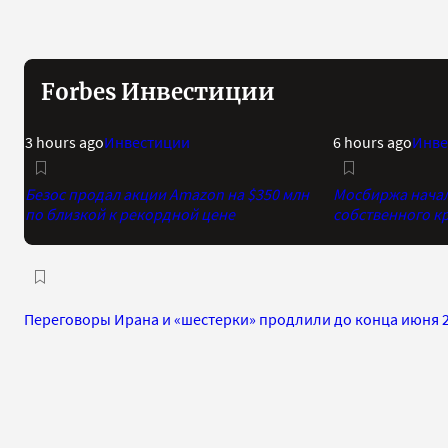
Forbes Инвестиции
3 hours ago
Инвестиции
6 hours ago
Инве
Безос продал акции Amazon на $350 млн
Мосбиржа начала
по близкой к рекордной цене
собственного к
Переговоры Ирана и «шестерки» продлили до конца июня 2