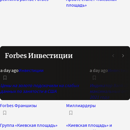
площадь»
Forbes Инвестиции
a day ago
Инвестиции
a day ago
Инвестиц
Цены на золото подскочили на слабых
Индикатор Bank of 
данных по занятости в США
максимальный опти
2021 года
Forbes Франшизы
Миллиардеры
Группа «Киевская площадь»
«Киевская площадь» и