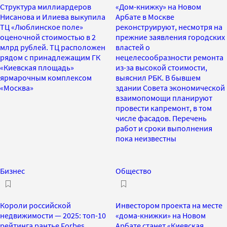
Структура миллиардеров
«Дом-книжку» на Новом
Нисанова и Илиева выкупила
Арбате в Москве
ТЦ «Люблинское поле»
реконструируют, несмотря на
оценочной стоимостью в 2
прежние заявления городских
млрд рублей. ТЦ расположен
властей о
рядом с принадлежащим ГК
нецелесообразности ремонта
«Киевская площадь»
из-за высокой стоимости,
ярмарочным комплексом
выяснил РБК. В бывшем
«Москва»
здании Совета экономической
взаимопомощи планируют
провести капремонт, в том
числе фасадов. Перечень
работ и сроки выполнения
пока неизвестны
Бизнес
Общество
Короли российской
Инвестором проекта на месте
недвижимости — 2025: топ-10
«дома-книжки» на Новом
рейтинга рантье Forbes
Арбате станет «Киевская