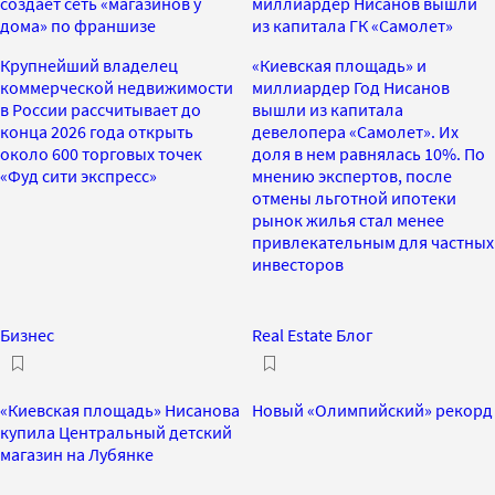
создает сеть «магазинов у
миллиардер Нисанов вышли
дома» по франшизе
из капитала ГК «Самолет»
Крупнейший владелец
«Киевская площадь» и
коммерческой недвижимости
миллиардер Год Нисанов
в России рассчитывает до
вышли из капитала
конца 2026 года открыть
девелопера «Самолет». Их
около 600 торговых точек
доля в нем равнялась 10%. По
«Фуд сити экспресс»
мнению экспертов, после
отмены льготной ипотеки
рынок жилья стал менее
привлекательным для частных
инвесторов
Бизнес
Real Estate Блог
«Киевская площадь» Нисанова
Новый «Олимпийский» рекорд
купила Центральный детский
магазин на Лубянке