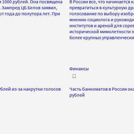
 1000 рублей. Она посвящена
В России все, что начинается
 Зампред ЦБ Белов заявил,
превратиться в культурную др
т года до полутора лет. При
голосование по выбору изобр
мнению социолога и руководи
институтов и ареной для сор
исторической мимолетности э
более крупных управленческ
Финансы
блей из-за накрутки голосов
Часть банкоматов в России ок
рублей