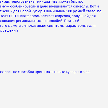
 как административная инициатива, может быстро
аму — особенно, если в дело вмешиваются символы. Вот и
ажений для новой купюры номиналом 500 рублей стало, по
теля ЦСП «Платформа» Алексея Фирсова, ловушкой для
евнования региональных честолюбий. При всей
того сюжета он показывает симптомы, характерные для
их решений
азалась не способна принимать новые купюры в 5000