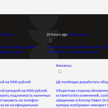
естиции
20 hours ago
Инвестиции
иции: почему доллар
Безос продал акции Amazon на $350
 будет дальше
по близкой к рекордной цене
Финансы
ой на 5000 рублей
ЦБ пообещал доработать обор
ой купюрой на 5000 рублей.
Оборотная сторона обновленн
верить подлинность наличных
останется без изменений, со
 установить на телефон
священник и блогер Павел Ос
лку не на официальное
купюры изображен «минарет с 