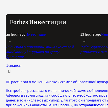
Forbes Инвестиции
an hour ago
Инвестиции
13 hours ago
Инв
РБК узнал о признании вины экс-главой
Рубль сдает поз
Mind Money Хандошко по «делу
дорожает и что
брокеров»
Финансы
ЦБ рассказал о мошеннической схеме с обновленной купюр
Центробанк рассказал о мошеннической схеме с обновленн
Аферисты звонят людям и сообщают, что необходимо про
денег, в том числе новых купюр. Для этого они предлагают
приложение «Банкноты Банка России», но отправляют ссы