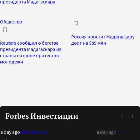
президента Мадагаскара
Общество
Россия простит Мадагаскару
Reuters сообщил о бегстве
долг на $89 млн
президента Мадагаскара из
страны на фоне протестов
молодежи
Forbes Инвестиции
a day ago
Инвестиции
a day ago
Инвестиц