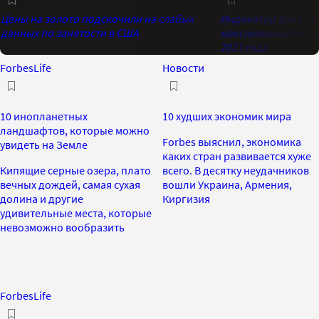
Цены на золото подскочили на слабых
Индикатор Bank of 
данных по занятости в США
максимальный опти
2021 года
ForbesLife
Новости
10 инопланетных
10 худших экономик мира
ландшафтов, которые можно
Forbes выяснил, экономика
увидеть на Земле
каких стран развивается хуже
Кипящие серные озера, плато
всего. В десятку неудачников
вечных дождей, самая сухая
вошли Украина, Армения,
долина и другие
Киргизия
удивительные места, которые
невозможно вообразить
ForbesLife