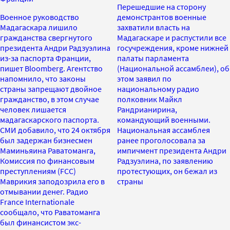
Перешедшие на сторону
Военное руководство
демонстрантов военные
Мадагаскара лишило
захватили власть на
гражданства свергнутого
Мадагаскаре и распустили все
президента Андри Радзуэлина
госучреждения, кроме нижней
из-за паспорта Франции,
палаты парламента
пишет Bloomberg. Агентство
(Национальной ассамблеи), об
напомнило, что законы
этом заявил по
страны запрещают двойное
национальному радио
гражданство, в этом случае
полковник Майкл
человек лишается
Рандрианирина,
мадагаскарского паспорта.
командующий военными.
СМИ добавило, что 24 октября
Национальная ассамблея
был задержан бизнесмен
ранее проголосовала за
Маминьяина Раватоманга,
импичмент президента Андри
Комиссия по финансовым
Радзуэлина, по заявлению
преступлениям (FCC)
протестующих, он бежал из
Маврикия заподозрила его в
страны
отмывании денег. Радио
France Internationale
сообщало, что Раватоманга
был финансистом экс-