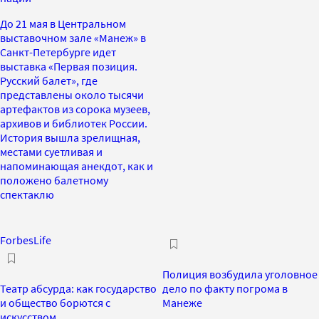
До 21 мая в Центральном
выставочном зале «Манеж» в
Санкт-Петербурге идет
выставка «Первая позиция.
Русский балет», где
представлены около тысячи
артефактов из сорока музеев,
архивов и библиотек России.
История вышла зрелищная,
местами суетливая и
напоминающая анекдот, как и
положено балетному
спектаклю
ForbesLife
Полиция возбудила уголовное
Театр абсурда: как государство
дело по факту погрома в
и общество борются с
Манеже
искусством